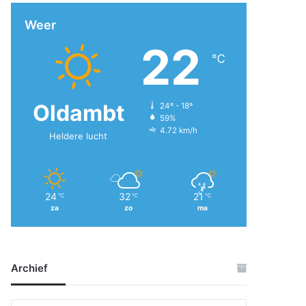
Weer
22
℃
Oldambt
24º - 18º
59%
4.72 km/h
Heldere lucht
24
32
21
℃
℃
℃
za
zo
ma
Archief