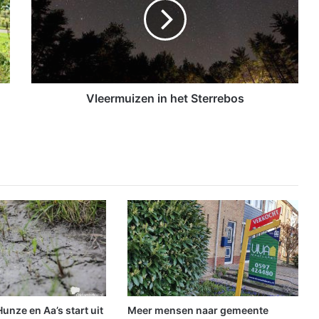
e
r
m
u
i
z
e
Vleermuizen in het Sterrebos
n
i
n
h
e
t
S
t
e
r
r
e
b
o
nze en Aa’s start uit
Meer mensen naar gemeente