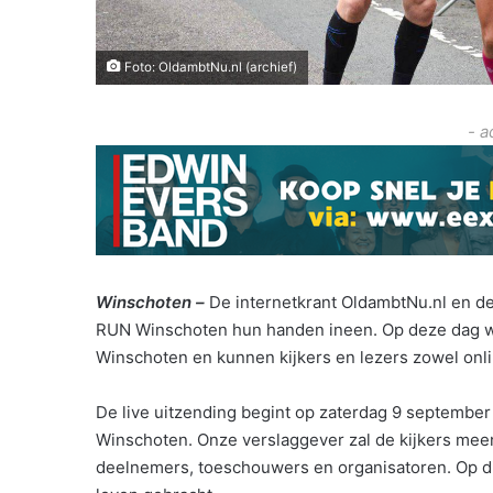
Foto: OldambtNu.nl (archief)
- a
Winschoten –
De internetkrant OldambtNu.nl en d
RUN Winschoten hun handen ineen. Op deze dag wor
Winschoten en kunnen kijkers en lezers zowel onlin
De live uitzending begint op zaterdag 9 septembe
Winschoten. Onze verslaggever zal de kijkers me
deelnemers, toeschouwers en organisatoren. Op di