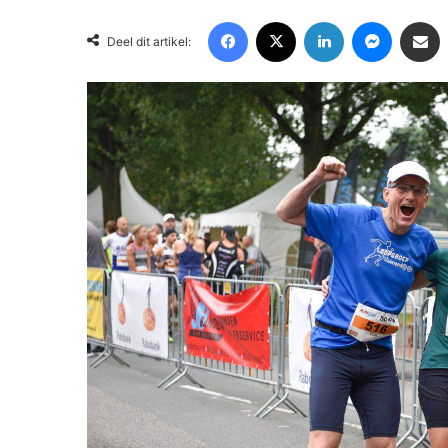
Facebook
X
LinkedIn
Messenger
Deel via Email
Deel dit artikel: