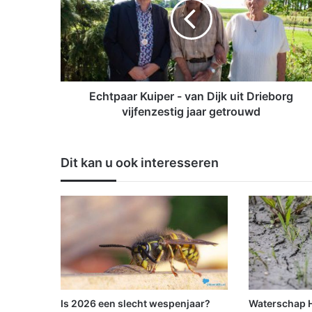
t
p
a
a
r
K
u
Echtpaar Kuiper - van Dijk uit Drieborg
i
vijfenzestig jaar getrouwd
p
e
r
Dit kan u ook interesseren
-
v
a
n
D
i
j
k
u
i
Is 2026 een slecht wespenjaar?
Waterschap Hu