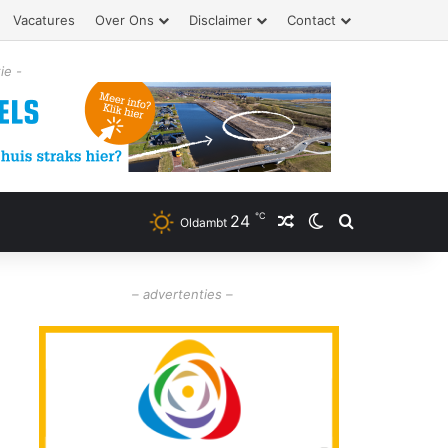
Vacatures
Over Ons
Disclaimer
Contact
ie -
℃
24
Willekeurig artikel
Switch skin
Zoeken
Oldambt
– advertenties –