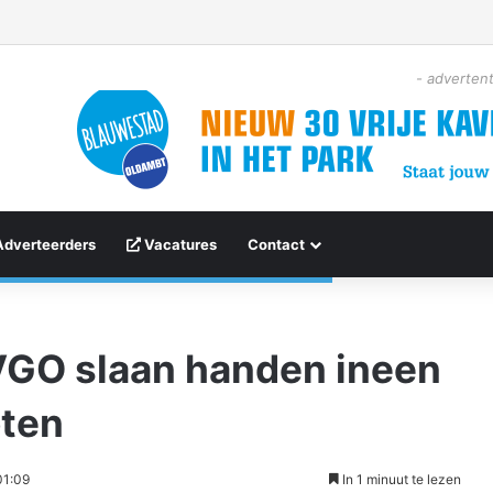
- advertent
Adverteerders
Vacatures
Contact
VGO slaan handen ineen
oten
01:09
In 1 minuut te lezen