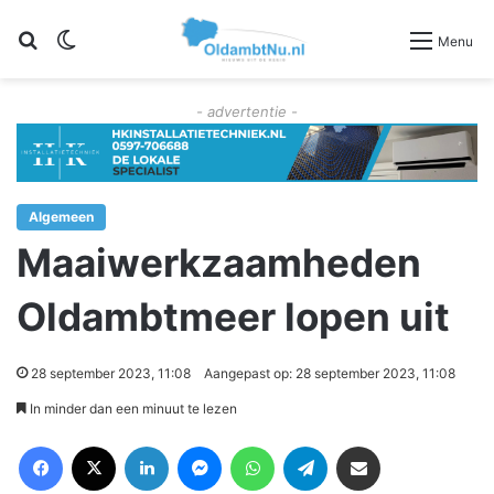
Zoeken
Switch skin
Menu
- advertentie -
Algemeen
Maaiwerkzaamheden
Oldambtmeer lopen uit
28 september 2023, 11:08
Aangepast op: 28 september 2023, 11:08
In minder dan een minuut te lezen
Facebook
X
LinkedIn
Messenger
WhatsApp
Telegram
Deel via Email