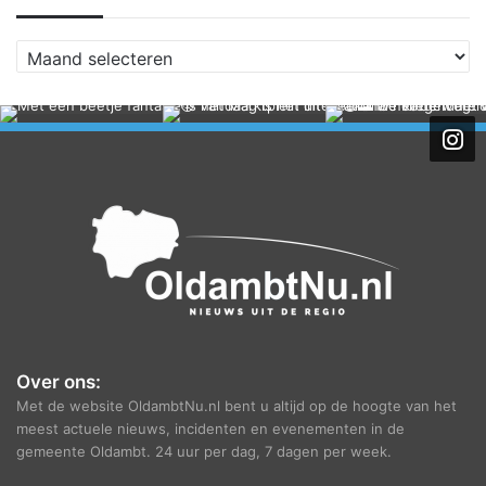
A
r
c
h
i
e
f
Over ons:
Met de website OldambtNu.nl bent u altijd op de hoogte van het
meest actuele nieuws, incidenten en evenementen in de
gemeente Oldambt. 24 uur per dag, 7 dagen per week.