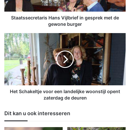
e
c
r
Staatssecretaris Hans Vijlbrief in gesprek met de
e
gewone burger
t
a
H
r
e
i
t
s
S
H
c
a
h
n
a
s
k
V
e
i
l
Het Schakeltje voor een landelijke woonstijl opent
j
t
zaterdag de deuren
l
j
b
e
Dit kan u ook interesseren
r
v
i
o
e
o