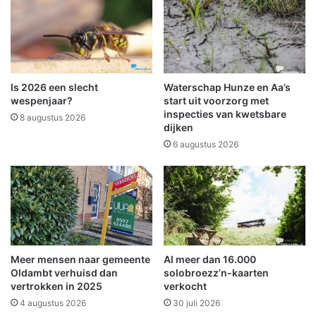
f
r
i
e
n
e
g
n
e
l
s
a
Is 2026 een slecht
Waterschap Hunze en Aa’s
p
n
wespenjaar?
start uit voorzorg met
r
d
inspecties van kwetsbare
8 augustus 2026
e
dijken
e
k
l
6 augustus 2026
m
i
e
j
t
k
d
e
e
w
g
o
e
o
Meer mensen naar gemeente
Al meer dan 16.000
w
n
Oldambt verhuisd dan
solobroezz’n-kaarten
o
s
vertrokken in 2025
verkocht
n
t
4 augustus 2026
30 juli 2026
e
i