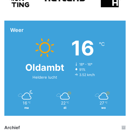
Weer
16
℃
Oldambt
18º - 16º
91%
3.52 km/h
Heldere lucht
16
22
27
℃
℃
℃
ma
di
wo
Archief