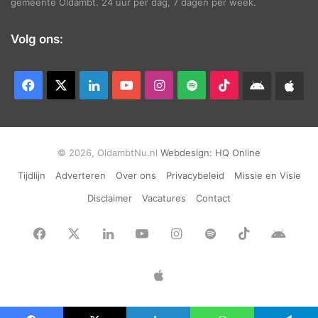
gemeente Oldambt. 24 uur per dag, 7 dagen per week.
Volg ons:
Facebook
X
LinkedIn
YouTube
Instagram
Spotify
TikTok
Android
App
app
Ap
© 2026, OldambtNu.nl
Webdesign:
HQ Online
Tijdlijn
Adverteren
Over ons
Privacybeleid
Missie en Visie
Disclaimer
Vacatures
Contact
Facebook
X
LinkedIn
YouTube
Instagram
Spotify
TikTok
Andr
app
Apple
App