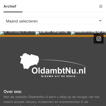
Archief
A
r
c
h
i
e
f
Over ons:
Met de website OldambtNu.nl bent u altijd op de hoogte van het
meest actuele nieuws, incidenten en evenementen in de