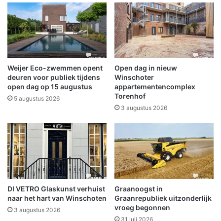
c
l
h
r
o
i
t
j
e
k
n
e
t
b
Weijer Eco-zwemmen opent
Open dag in nieuw
e
u
deuren voor publiek tijdens
Winschoter
r
i
open dag op 15 augustus
appartementencomplex
u
Torenhof
e
5 augustus 2026
g
n
3 augustus 2026
g
e
b
r
a
c
h
DI VETRO Glaskunst verhuist
Graanoogst in
t
naar het hart van Winschoten
Graanrepubliek uitzonderlijk
n
vroeg begonnen
a
3 augustus 2026
31 juli 2026
a