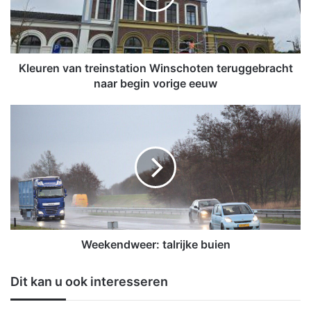
e
n
v
a
n
Kleuren van treinstation Winschoten teruggebracht
t
naar begin vorige eeuw
r
e
W
i
e
n
e
s
k
t
e
a
n
t
d
i
w
o
e
n
e
Weekendweer: talrijke buien
W
r
i
:
Dit kan u ook interesseren
n
t
s
a