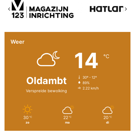
Weer
14
℃
Oldambt
30º - 12º
89%
2.22 km/h
Verspreide bewolking
30
22
20
℃
℃
℃
zo
ma
di