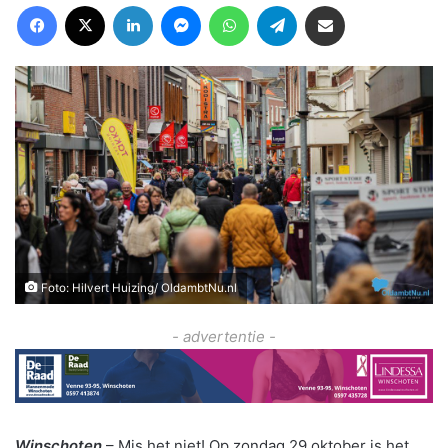
Facebook
X
LinkedIn
Messenger
WhatsApp
Telegram
Deel via Email
Foto: Hilvert Huizing/ OldambtNu.nl
- advertentie -
Winschoten
– Mis het niet! Op zondag 29 oktober is het