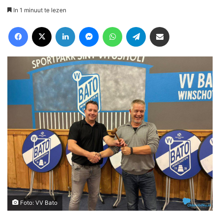
In 1 minuut te lezen
Facebook
X
LinkedIn
Messenger
WhatsApp
Telegram
Deel via Email
Foto: VV Bato