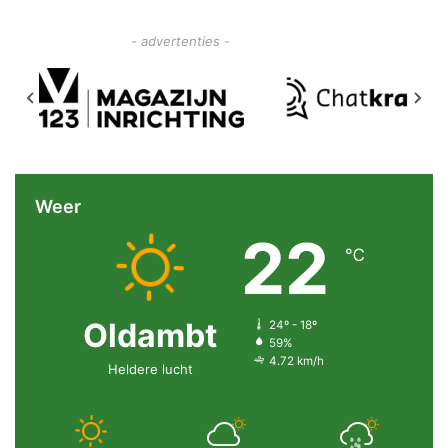
- advertenties -
Weer
22
℃
Oldambt
24º - 18º
59%
4.72 km/h
Heldere lucht