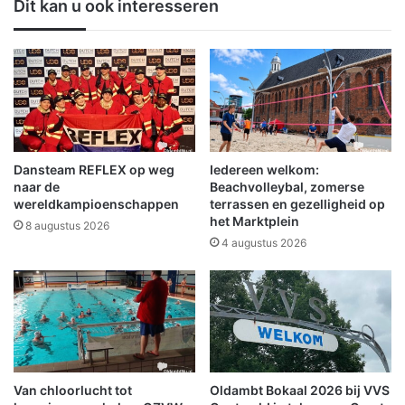
Dit kan u ook interesseren
k
g
e
i
r
n
i
g
n
W
O
V
m
V
m
1
e
8
Dansteam REFLEX op weg
Iedereen welkom:
l
9
naar de
Beachvolleybal, zomerse
a
6
wereldkampioenschappen
terrassen en gezelligheid op
n
het Marktplein
v
8 augustus 2026
d
o
4 augustus 2026
e
e
r
r
Z
t
i
z
e
e
k
r
e
o
Van chloorlucht tot
Oldambt Bokaal 2026 bij VVS
n
-