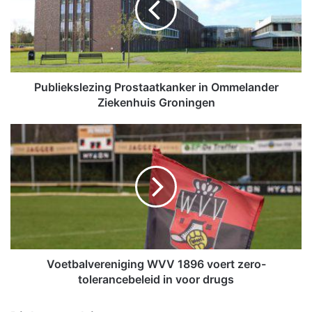
i
e
k
s
l
e
Publiekslezing Prostaatkanker in Ommelander
z
Ziekenhuis Groningen
i
n
V
g
o
P
e
r
t
o
b
s
a
t
l
a
v
a
e
t
r
Voetbalvereniging WVV 1896 voert zero-
k
e
tolerancebeleid in voor drugs
a
n
n
i