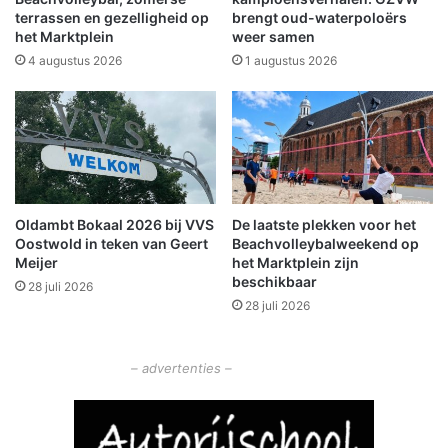
o
k
terrassen en gezelligheid op
brengt oud-waterpoloërs
l
het Marktplein
weer samen
e
e
n
4 augustus 2026
1 augustus 2026
r
m
a
a
n
s
c
s
e
a
b
a
e
l
Oldambt Bokaal 2026 bij VVS
De laatste plekken voor het
l
n
Oostwold in teken van Geert
Beachvolleybalweekend op
e
a
Meijer
het Marktplein zijn
i
a
beschikbaar
28 juli 2026
d
r
28 juli 2026
i
W
n
i
v
n
– advertenties –
o
s
o
c
r
h
d
o