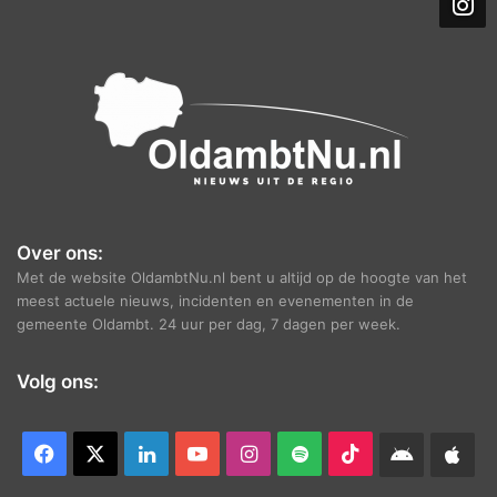
i
e
f
Over ons:
Met de website OldambtNu.nl bent u altijd op de hoogte van het
meest actuele nieuws, incidenten en evenementen in de
gemeente Oldambt. 24 uur per dag, 7 dagen per week.
Volg ons:
Facebook
X
LinkedIn
YouTube
Instagram
Spotify
TikTok
Android
App