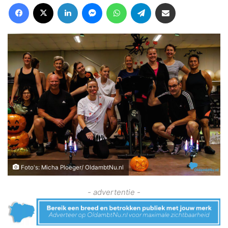
Facebook
X
LinkedIn
Messenger
WhatsApp
Telegram
Deel via Email
Foto's: Micha Ploeger/ OldambtNu.nl
- advertentie -