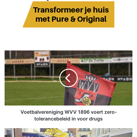
V
o
e
t
b
a
l
v
e
r
Voetbalvereniging WVV 1896 voert zero-
e
tolerancebeleid in voor drugs
n
i
I
g