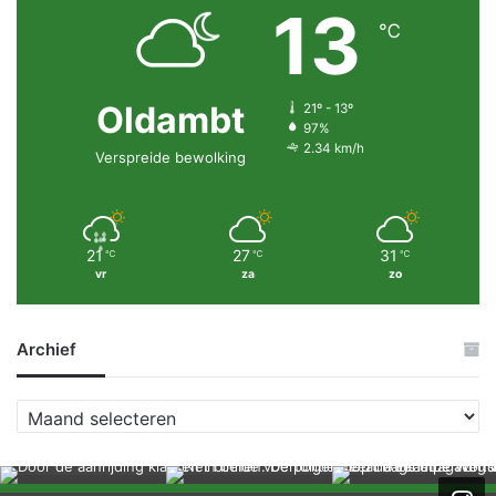
13
℃
Oldambt
21º - 13º
97%
2.34 km/h
Verspreide bewolking
21
27
31
℃
℃
℃
vr
za
zo
Archief
A
r
c
h