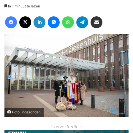
In 1 minuut te lezen
Facebook
X
LinkedIn
Messenger
WhatsApp
Telegram
Deel via Email
Foto: Ingezonden
- advertentie -