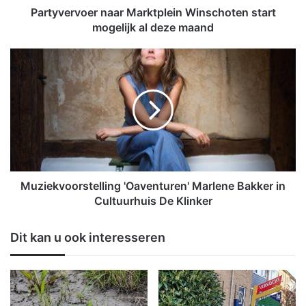
o
Partyvervoer naar Marktplein Winschoten start
e
mogelijk al deze maand
r
n
M
a
u
a
z
r
i
M
e
a
k
r
v
k
o
t
o
p
r
Muziekvoorstelling 'Oaventuren' Marlene Bakker in
l
s
Cultuurhuis De Klinker
e
t
i
e
Dit kan u ook interesseren
n
l
W
l
i
i
n
n
s
g