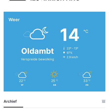
Weer
14
℃
Oldambt
22º - 13º
97%
2.9 km/h
Verspreide bewolking
22
25
33
℃
℃
℃
vr
za
zo
Archief