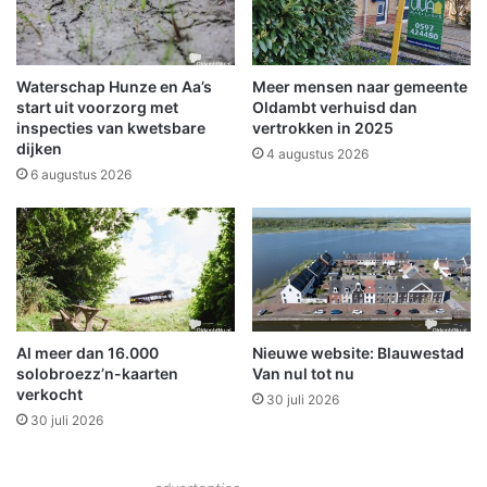
c
'
h
O
o
a
t
v
Waterschap Hunze en Aa’s
Meer mensen naar gemeente
e
e
start uit voorzorg met
Oldambt verhuisd dan
n
n
inspecties van kwetsbare
vertrokken in 2025
s
dijken
t
4 augustus 2026
t
u
6 augustus 2026
a
r
r
e
t
n
m
'
o
M
g
a
e
r
Al meer dan 16.000
Nieuwe website: Blauwestad
l
l
solobroezz’n-kaarten
Van nul tot nu
i
e
verkocht
j
30 juli 2026
n
30 juli 2026
k
e
a
B
l
a