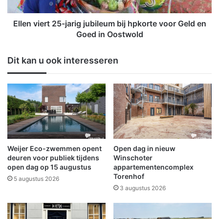
e
e
t
r
l
t
Ellen viert 25-jarig jubileum bij hpkorte voor Geld en
u
2
Goed in Oostwold
k
5
t
-
Dit kan u ook interesseren
o
j
n
a
s
r
n
i
i
g
e
j
t
u
l
b
a
i
Weijer Eco-zwemmen opent
Open dag in nieuw
n
l
deuren voor publiek tijdens
Winschoter
g
e
open dag op 15 augustus
appartementencomplex
e
Torenhof
u
5 augustus 2026
r
m
3 augustus 2026
o
b
m
i
h
j