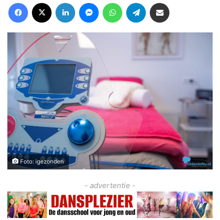
Facebook
X
LinkedIn
Messenger
WhatsApp
Telegram
Deel via Email
Foto: igezonden
- advertentie -