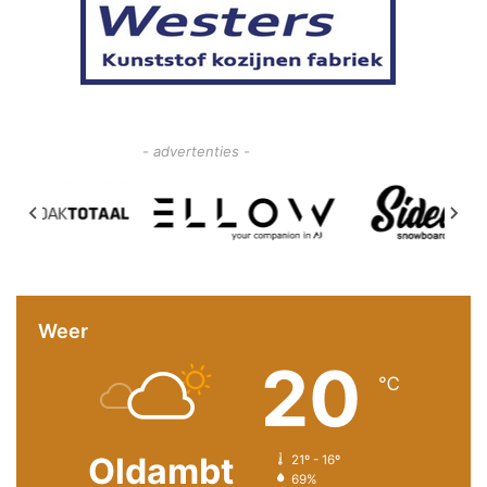
- advertenties -
Weer
20
℃
Oldambt
21º - 16º
69%