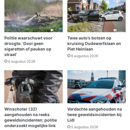
e
a
d
n
o
i
o
s
r
e
S
e
Politie waarschuwt voor
Twee auto’s botsen op
e
r
droogte: ‘Gooi geen
kruising Oudewerfslaan en
t
t
sigaretten of peuken op
Piet Heinlaan
U
straat’
i
6 augustus 2026
p
n
6 augustus 2026
p
2
e
0
r
2
s
4
S
m
c
e
h
e
Winschoter (32)
Verdachte aangehouden na
e
r
aangehouden na reeks
twee geweldsincidenten bij
e
d
geweldsincidenten; politie
Lidl
m
e
onderzoekt mogelijke link
5 augustus 2026
d
r