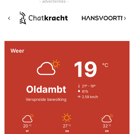
- advertenties -
Weer
19
℃
Oldambt
21º - 16º
81%
2.59 km/h
Verspreide bewolking
20
27
32
℃
℃
℃
vr
za
zo