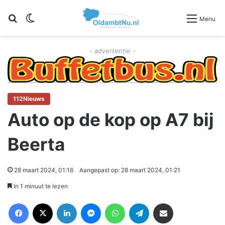
Zoeken
Switch skin
Menu
- advertentie -
112Nieuws
Auto op de kop op A7 bij
Beerta
28 maart 2024, 01:16
Aangepast op: 28 maart 2024, 01:21
In 1 minuut te lezen
Facebook
X
LinkedIn
Messenger
WhatsApp
Telegram
Deel via Email