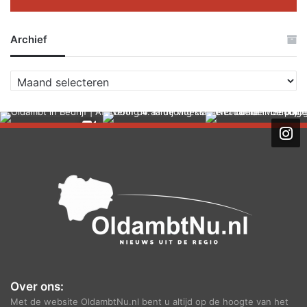
Archief
A
r
c
h
i
e
f
Over ons:
Met de website OldambtNu.nl bent u altijd op de hoogte van het