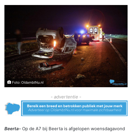
Foto: OldambtNu.nl
- advertentie -
Beerta-
Op de A7 bij Beerta is afgelopen woensdagavond