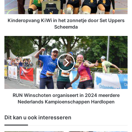
o
p
v
a
Kinderopvang KiWi in het zonnetje door Set Uppers
n
Scheemda
g
K
R
i
U
W
N
i
W
i
i
n
n
h
s
e
c
t
h
z
o
RUN Winschoten organiseert in 2024 meerdere
o
t
Nederlands Kampioenschappen Hardlopen
n
e
n
n
Dit kan u ook interesseren
e
o
t
r
j
g