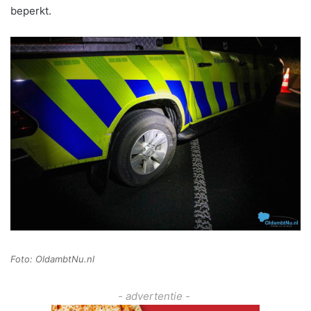
beperkt.
Foto: OldambtNu.nl
- advertentie -