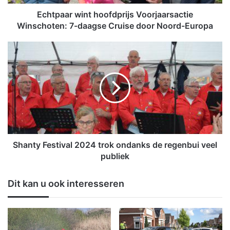
w
i
Echtpaar wint hoofdprijs Voorjaarsactie
n
Winschoten: 7-daagse Cruise door Noord-Europa
t
h
S
o
h
o
a
f
n
d
t
p
y
r
F
i
e
j
s
s
t
Shanty Festival 2024 trok ondanks de regenbui veel
V
i
publiek
o
v
o
a
Dit kan u ook interesseren
r
l
j
2
a
0
a
2
r
4