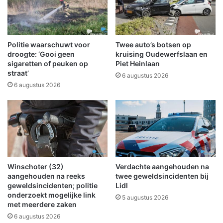
s
t
a
r
c
o
t
k
Politie waarschuwt voor
Twee auto’s botsen op
i
o
droogte: ‘Gooi geen
kruising Oudewerfslaan en
e
n
sigaretten of peuken op
Piet Heinlaan
W
straat’
d
6 augustus 2026
i
a
6 augustus 2026
n
n
s
k
c
s
h
d
o
e
t
r
e
e
Winschoter (32)
Verdachte aangehouden na
n
g
aangehouden na reeks
twee geweldsincidenten bij
:
e
geweldsincidenten; politie
Lidl
7
n
onderzoekt mogelijke link
5 augustus 2026
-
b
met meerdere zaken
d
u
6 augustus 2026
a
i