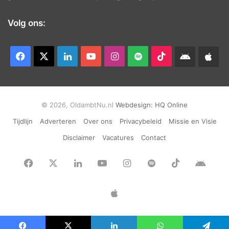
Volg ons:
Facebook
X
LinkedIn
YouTube
Instagram
Spotify
TikTok
Android
App
app
Ap
© 2026, OldambtNu.nl
Webdesign:
HQ Online
Tijdlijn
Adverteren
Over ons
Privacybeleid
Missie en Visie
Disclaimer
Vacatures
Contact
Facebook
X
LinkedIn
YouTube
Instagram
Spotify
TikTok
Andr
app
Apple
App