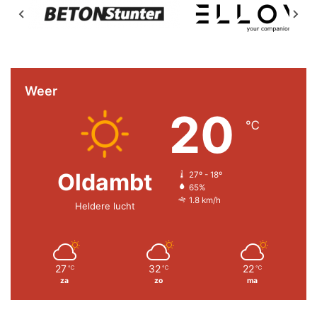
Weer
20
℃
Oldambt
27º - 18º
65%
1.8 km/h
Heldere lucht
27
32
22
℃
℃
℃
za
zo
ma