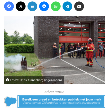
Facebook
X
LinkedIn
Messenger
WhatsApp
Telegram
Deel via Email
Foto's: Chris Kranenborg (ingezonden)
- advertentie -