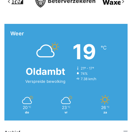
Weer
19
℃
Oldambt
21º - 17º
74%
7.38 km/h
Verspreide bewolking
20
23
26
℃
℃
℃
do
vr
za