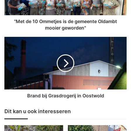
1
0
O
m
"Met de 10 Ommetjes is de gemeente Oldambt
m
mooier geworden"
e
t
B
j
r
e
a
s
n
i
d
s
b
d
i
e
j
g
G
e
r
Brand bij Grasdrogerij in Oostwold
m
a
e
s
Dit kan u ook interesseren
e
d
n
r
t
o