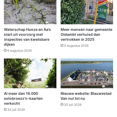
e
g
O
e
l
r
d
i
a
j
m
i
Waterschap Hunze en Aa’s
Meer mensen naar gemeente
b
n
start uit voorzorg met
Oldambt verhuisd dan
t
O
inspecties van kwetsbare
vertrokken in 2025
m
dijken
o
4 augustus 2026
o
s
6 augustus 2026
o
t
i
w
e
o
r
l
g
d
e
w
Al meer dan 16.000
Nieuwe website: Blauwestad
o
solobroezz’n-kaarten
Van nul tot nu
r
verkocht
d
30 juli 2026
30 juli 2026
e
n