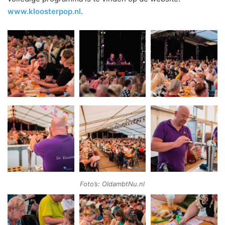
www.kloosterpop.nl
.
Foto’s: OldambtNu.nl