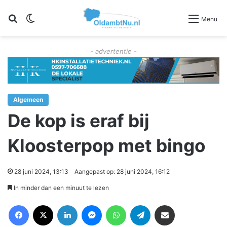
Zoeken
Switch skin
Menu
- advertentie -
Algemeen
De kop is eraf bij
Kloosterpop met bingo
28 juni 2024, 13:13
Aangepast op: 28 juni 2024, 16:12
In minder dan een minuut te lezen
Facebook
X
LinkedIn
Messenger
WhatsApp
Telegram
Deel via Email