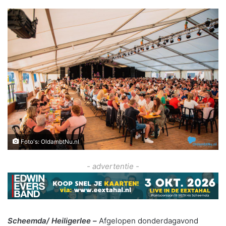
Foto's: OldambtNu.nl
- advertentie -
Scheemda/ Heiligerlee –
Afgelopen donderdagavond