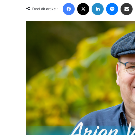
Facebook
X
LinkedIn
Messenger
Deel via Email
Deel dit artikel: