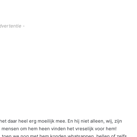
dvertentie -
t daar heel erg moeilijk mee. En hij niet alleen, wij, zijn
de mensen om hem heen vinden het vreselijk voor hem!
en, toen we nog met hem konden whatsappen, bellen of zelfs