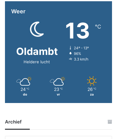
Weer
13
℃
Oldambt
24º - 13º
96%
3.3 km/h
Heldere lucht
24
23
26
℃
℃
℃
do
vr
za
Archief