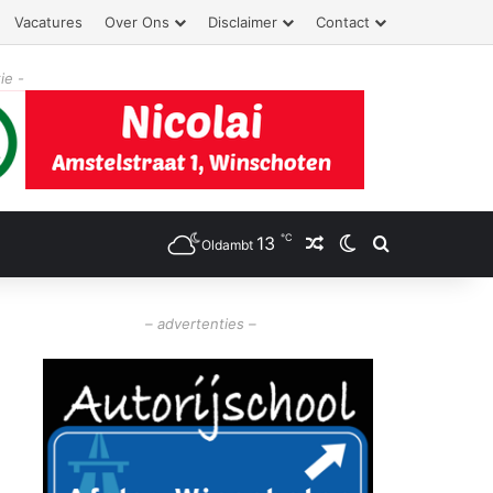
Vacatures
Over Ons
Disclaimer
Contact
ie -
℃
13
Willekeurig artikel
Switch skin
Zoeken
Oldambt
– advertenties –