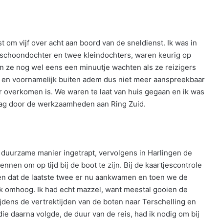
om vijf over acht aan boord van de sneldienst. Ik was in
schoondochter en twee kleindochters, waren keurig op
len ze nog wel eens een minuutje wachten als ze reizigers
en voornamelijk buiten adem dus niet meer aanspreekbaar
r overkomen is. We waren te laat van huis gegaan en ik was
lag door de werkzaamheden aan Ring Zuid.
et duurzame manier ingetrapt, vervolgens in Harlingen de
nen om op tijd bij de boot te zijn. Bij de kaartjescontrole
en dat de laatste twee er nu aankwamen en toen we de
k omhoog. Ik had echt mazzel, want meestal gooien de
dens de vertrektijden van de boten naar Terschelling en
die daarna volgde, de duur van de reis, had ik nodig om bij