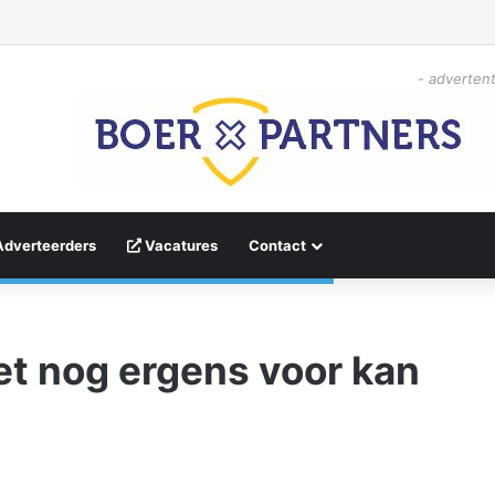
- advertent
Adverteerders
Vacatures
Contact
het nog ergens voor kan