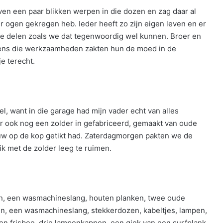
ven een paar blikken werpen in die dozen en zag daar al
er ogen gekregen heb. Ieder heeft zo zijn eigen leven en er
ar te delen zoals we dat tegenwoordig wel kunnen. Broer en
jdens die werkzaamheden zakten hun de moed in de
e terecht.
, want in die garage had mijn vader echt van alles
er ook nog een zolder in gefabriceerd, gemaakt van oude
bouw op de kop getikt had. Zaterdagmorgen pakten we de
k met de zolder leeg te ruimen.
en, een wasmachineslang, houten planken, twee oude
en, een wasmachineslang, stekkerdozen, kabeltjes, lampen,
en frisbee, drie lampenkappen, een giek van een surfplank,