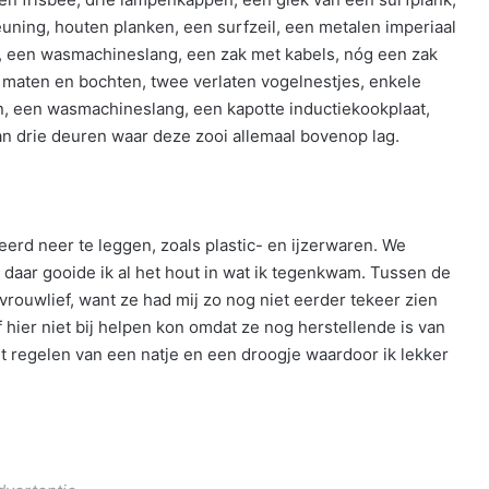
uning, houten planken, een surfzeil, een metalen imperiaal
, een wasmachineslang, een zak met kabels, nóg een zak
ei maten en bochten, twee verlaten vogelnestjes, enkele
, een wasmachineslang, een kapotte inductiekookplaat,
dan drie deuren waar deze zooi allemaal bovenop lag.
erd neer te leggen, zoals plastic- en ijzerwaren. We
ar gooide ik al het hout in wat ik tegenkwam. Tussen de
uwlief, want ze had mij zo nog niet eerder tekeer zien
 hier niet bij helpen kon omdat ze nog herstellende is van
 regelen van een natje en een droogje waardoor ik lekker