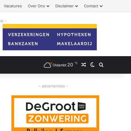
Vacatures
Over Ons
Disclaimer
Contact
ie -
℃
20
Willekeurig artikel
Switch skin
Zoeken
Oldambt
– advertenties –