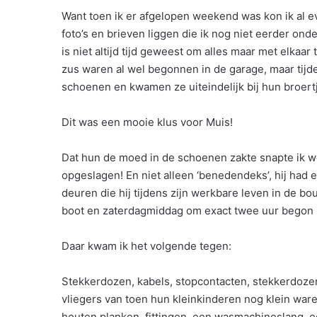
Want toen ik er afgelopen weekend was kon ik al e
foto’s en brieven liggen die ik nog niet eerder ond
is niet altijd tijd geweest om alles maar met elka
zus waren al wel begonnen in de garage, maar ti
schoenen en kwamen ze uiteindelijk bij hun broertj
Dit was een mooie klus voor Muis!
Dat hun de moed in de schoenen zakte snapte ik wel
opgeslagen! En niet alleen ‘benedendeks’, hij had 
deuren die hij tijdens zijn werkbare leven in de 
boot en zaterdagmiddag om exact twee uur begon i
Daar kwam ik het volgende tegen:
Stekkerdozen, kabels, stopcontacten, stekkerdoz
vliegers van toen hun kleinkinderen nog klein war
houten planken, fittingen, een wasmachineslang, e