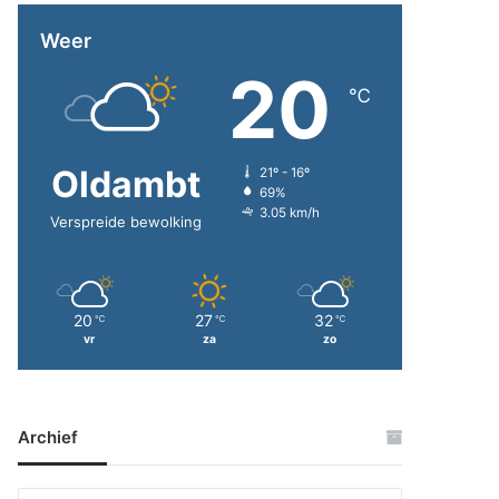
Weer
20
℃
Oldambt
21º - 16º
69%
3.05 km/h
Verspreide bewolking
20
27
32
℃
℃
℃
vr
za
zo
Archief