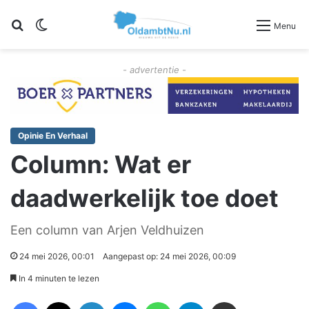
Zoeken
Switch skin
Menu
- advertentie -
Opinie En Verhaal
Column: Wat er
daadwerkelijk toe doet
Een column van Arjen Veldhuizen
24 mei 2026, 00:01
Aangepast op: 24 mei 2026, 00:09
In 4 minuten te lezen
Facebook
X
LinkedIn
Messenger
WhatsApp
Telegram
Deel via Email