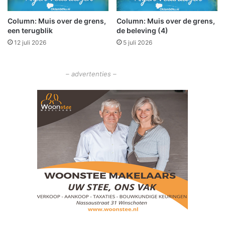
r
Column: Muis over de grens,
Column: Muis over de grens,
d
een terugblik
de beleving (4)
e
r
12 juli 2026
5 juli 2026
g
e
– advertenties –
v
l
o
g
e
n