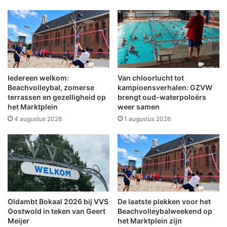
e
v
r
o
d
o
z
r
a
d
a
e
d
A
j
Iedereen welkom:
Van chloorlucht tot
v
e
Beachvolleybal, zomerse
kampioensverhalen: GZVW
o
K
terrassen en gezelligheid op
brengt oud-waterpoloërs
n
het Marktplein
weer samen
i
d
n
4 augustus 2026
1 augustus 2026
4
d
D
e
a
r
a
o
g
p
s
v
e
a
Oldambt Bokaal 2026 bij VVS
De laatste plekken voor het
i
n
Oostwold in teken van Geert
Beachvolleybalweekend op
n
g
Meijer
het Marktplein zijn
W
l