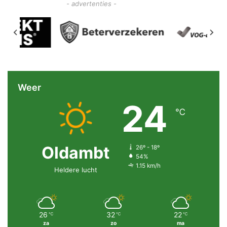
- advertenties -
Weer
24
℃
Oldambt
26º - 18º
54%
1.15 km/h
Heldere lucht
26
32
22
℃
℃
℃
za
zo
ma