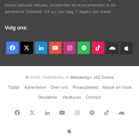
meest actuele nieuws, incidenten en evenementen in de
gemeente Oldambt. 24 uur per dag, 7 dagen per week.
Volg ons:
Facebook
X
LinkedIn
YouTube
Instagram
Spotify
TikTok
Android
App
app
Ap
© 2026, OldambtNu.nl
Webdesign:
HQ Online
Tijdlijn
Adverteren
Over ons
Privacybeleid
Missie en Visie
Disclaimer
Vacatures
Contact
Facebook
X
LinkedIn
YouTube
Instagram
Spotify
TikTok
Andr
app
Apple