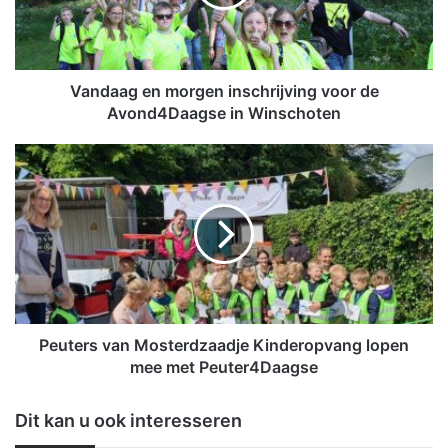
a
g
e
n
m
Vandaag en morgen inschrijving voor de
o
Avond4Daagse in Winschoten
r
g
P
e
e
n
u
i
t
n
e
s
r
c
s
h
v
r
a
i
n
Peuters van Mosterdzaadje Kinderopvang lopen
j
M
mee met Peuter4Daagse
v
o
i
s
Dit kan u ook interesseren
n
t
g