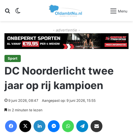
Zoeken
Switch skin
Menu
- advertentie -
Sport
DC Noorderlicht twee
jaar op rij kampioen
9 juni 2026, 08:47
Aangepast op: 9 juni 2026, 15:55
In 2 minuten te lezen
Facebook
X
LinkedIn
Messenger
WhatsApp
Telegram
Deel via Email