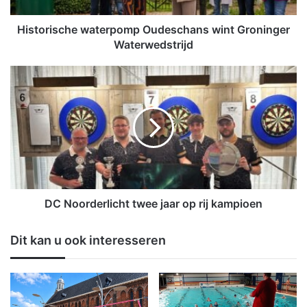
c
h
Historische waterpomp Oudeschans wint Groninger
e
Waterwedstrijd
w
a
D
t
C
e
N
r
o
p
o
o
r
m
d
p
e
O
r
u
l
DC Noorderlicht twee jaar op rij kampioen
d
i
e
c
Dit kan u ook interesseren
s
h
c
t
h
t
a
w
n
e