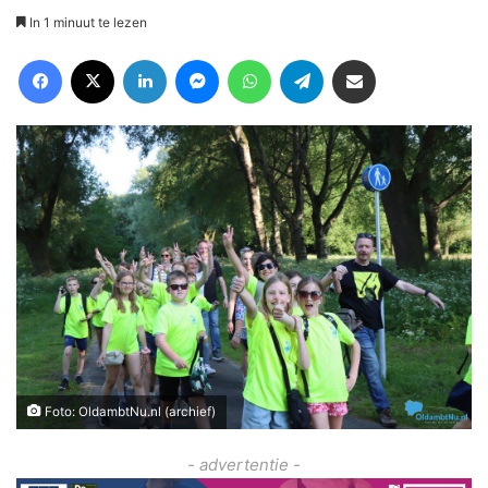
In 1 minuut te lezen
Facebook
X
LinkedIn
Messenger
WhatsApp
Telegram
Deel via Email
Foto: OldambtNu.nl (archief)
- advertentie -