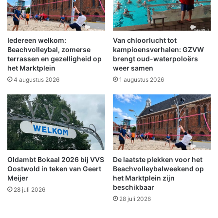
s
e
w
j
i
a
n
a
Iedereen welkom:
Van chloorlucht tot
t
r
Beachvolleybal, zomerse
kampioensverhalen: GZVW
G
o
terrassen en gezelligheid op
brengt oud-waterpoloërs
r
het Marktplein
weer samen
p
o
r
4 augustus 2026
1 augustus 2026
n
i
i
j
n
k
g
a
e
m
r
p
W
i
Oldambt Bokaal 2026 bij VVS
De laatste plekken voor het
a
o
Oostwold in teken van Geert
Beachvolleybalweekend op
t
e
Meijer
het Marktplein zijn
e
n
beschikbaar
28 juli 2026
r
28 juli 2026
w
e