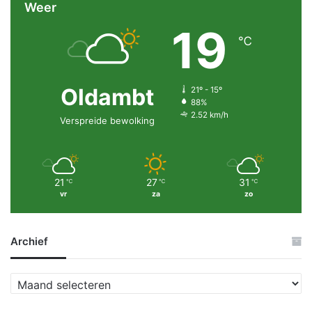
Weer
19
℃
Oldambt
21º - 15º
88%
2.52 km/h
Verspreide bewolking
21
27
31
℃
℃
℃
vr
za
zo
Archief
A
r
c