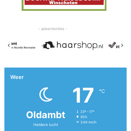
- advertenties -
Weer
17
℃
Oldambt
23º - 17º
95%
3.64 km/h
Heldere lucht