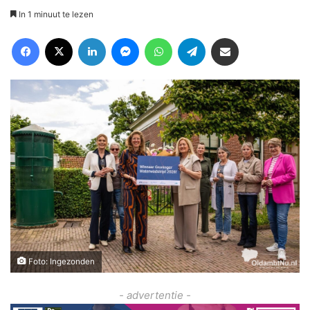
In 1 minuut te lezen
Facebook
X
LinkedIn
Messenger
WhatsApp
Telegram
Deel via Email
Foto: Ingezonden
- advertentie -