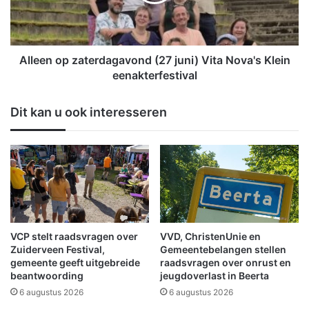
n
e
o
u
p
r
z
i
a
Alleen op zaterdagavond (27 juni) Vita Nova's Klein
n
t
eenakterfestival
g
e
e
r
Dit kan u ook interesseren
n
d
u
a
i
g
t
a
t
v
i
o
j
n
d
d
e
(
VCP stelt raadsvragen over
VVD, ChristenUnie en
n
2
Zuiderveen Festival,
Gemeentebelangen stellen
s
7
gemeente geeft uitgebreide
raadsvragen over onrust en
c
beantwoording
jeugdoverlast in Beerta
j
o
u
6 augustus 2026
6 augustus 2026
n
n