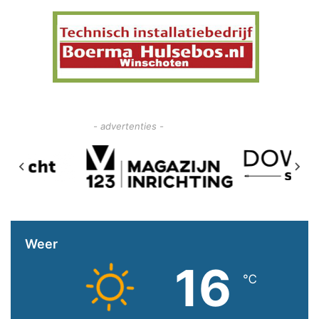
- advertenties -
Weer
16
℃