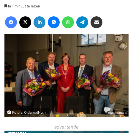
In 1 minuut te lezen
Facebook
X
LinkedIn
Messenger
WhatsApp
Telegram
Deel via Email
Foto's: OldambtNu.nl
- advertentie -