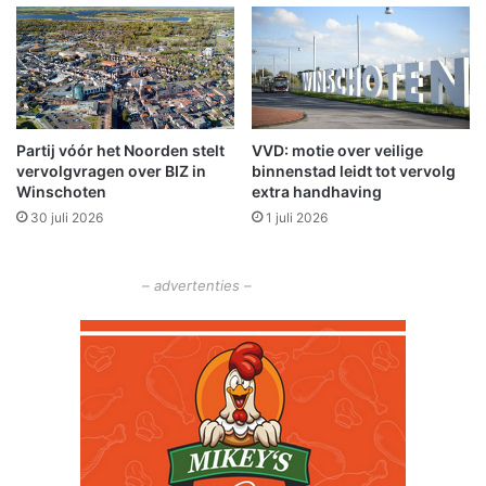
t
i
r
)
o
V
l
i
e
t
s
a
Partij vóór het Noorden stelt
VVD: motie over veilige
o
N
vervolgvragen over BIZ in
binnenstad leidt tot vervolg
p
o
Winschoten
extra handhaving
h
v
30 juli 2026
1 juli 2026
e
a
t
'
O
s
– advertenties –
l
K
d
l
a
e
m
i
b
n
t
e
m
e
e
n
e
a