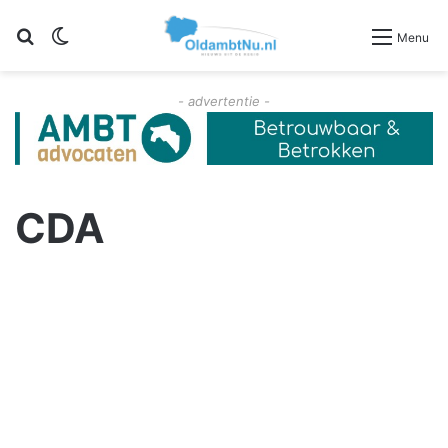
Zoeken
Switch skin
Menu
- advertentie -
CDA