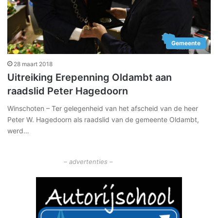
Gemeente
28 maart 2018
Uitreiking Erepenning Oldambt aan
raadslid Peter Hagedoorn
Winschoten – Ter gelegenheid van het afscheid van de heer
Peter W. Hagedoorn als raadslid van de gemeente Oldambt,
werd…
– advertenties –