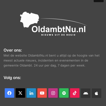
e
f
Over ons:
Met de website OldambtNu.nl bent u altijd op de hoogte van het
meest actuele nieuws, incidenten en evenementen in de
gemeente Oldambt. 24 uur per dag, 7 dagen per week.
Volg ons:
Facebook
X
LinkedIn
YouTube
Instagram
Spotify
TikTok
Android
App
app
Ap