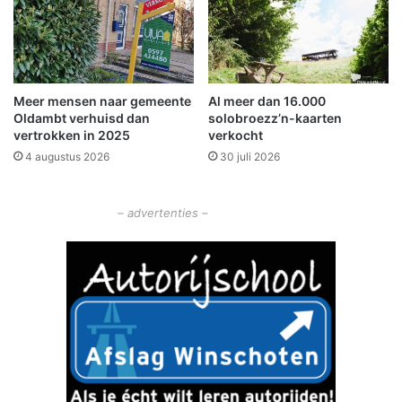
o
o
r
d
-
Meer mensen naar gemeente
Al meer dan 16.000
N
Oldambt verhuisd dan
solobroezz’n-kaarten
e
vertrokken in 2025
verkocht
d
4 augustus 2026
30 juli 2026
e
r
l
– advertenties –
a
n
d
b
e
n
o
e
m
d