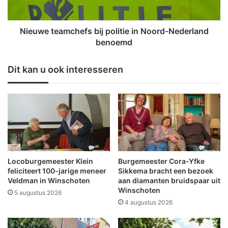
e
e
m
a
e
m
Nieuwe teamchefs bij politie in Noord-Nederland
e
c
benoemd
n
h
t
e
Dit kan u ook interesseren
e
f
g
s
i
b
d
i
s
j
2
p
0
o
1
l
5
i
Locoburgemeester Klein
Burgemeester Cora-Yfke
t
feliciteert 100-jarige meneer
Sikkema bracht een bezoek
i
Veldman in Winschoten
aan diamanten bruidspaar uit
Winschoten
e
5 augustus 2026
i
4 augustus 2026
n
N