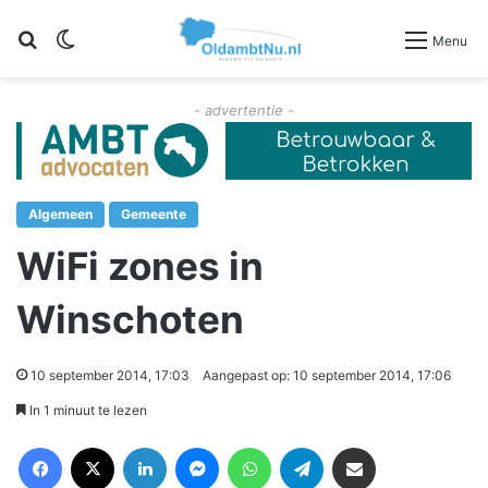
Zoeken
Switch skin
Menu
- advertentie -
Algemeen
Gemeente
WiFi zones in
Winschoten
10 september 2014, 17:03
Aangepast op: 10 september 2014, 17:06
In 1 minuut te lezen
Facebook
X
LinkedIn
Messenger
WhatsApp
Telegram
Deel via Email