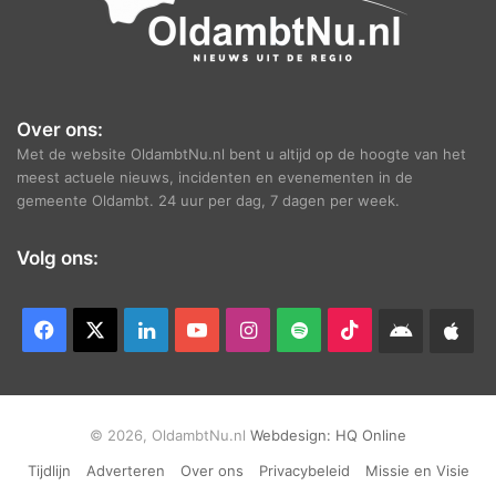
Over ons:
Met de website OldambtNu.nl bent u altijd op de hoogte van het
meest actuele nieuws, incidenten en evenementen in de
gemeente Oldambt. 24 uur per dag, 7 dagen per week.
Volg ons:
Facebook
X
LinkedIn
YouTube
Instagram
Spotify
TikTok
Android
App
app
Ap
© 2026, OldambtNu.nl
Webdesign:
HQ Online
Tijdlijn
Adverteren
Over ons
Privacybeleid
Missie en Visie