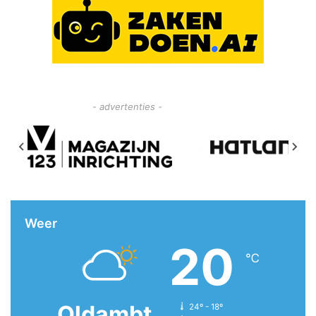
- advertenties -
Weer
20
℃
Oldambt
24º - 18º