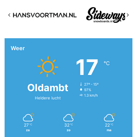
Weer
17
℃
Oldambt
27º - 15º
97%
1.3 km/h
Heldere lucht
27
32
22
℃
℃
℃
za
zo
ma