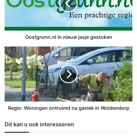
g
r
u
n
n
.
Oostgrunn.nl in nieuw jasje gestoken
n
l
R
i
e
n
g
n
i
i
o
e
:
u
W
w
o
j
n
a
i
Regio: Woningen ontruimd na gaslek in Woldendorp
s
n
j
g
Dit kan u ook interesseren
e
e
g
n