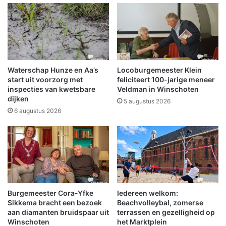
e
o
s
n
t
t
o
r
k
u
e
i
n
m
Waterschap Hunze en Aa’s
Locoburgemeester Klein
d
start uit voorzorg met
feliciteert 100-jarige meneer
n
inspecties van kwetsbare
Veldman in Winschoten
dijken
a
5 augustus 2026
g
6 augustus 2026
a
s
l
e
k
i
n
Burgemeester Cora-Yfke
Iedereen welkom:
W
Sikkema bracht een bezoek
Beachvolleybal, zomerse
o
aan diamanten bruidspaar uit
terrassen en gezelligheid op
l
Winschoten
het Marktplein