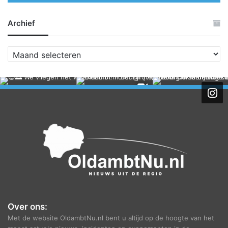
Archief
A
r
c
h
i
e
f
Over ons:
Met de website OldambtNu.nl bent u altijd op de hoogte van het