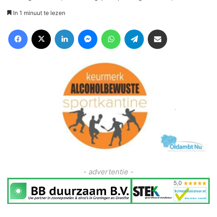
In 1 minuut te lezen
Facebook
X
LinkedIn
Messenger
WhatsApp
Telegram
Deel via Email
- advertentie -