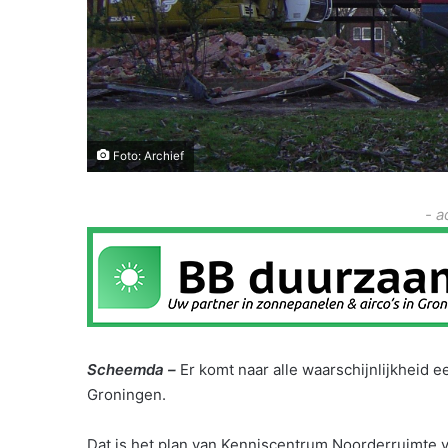
Foto: Archief
- a
Scheemda –
Er komt naar alle waarschijnlijkheid e
Groningen.
Dat is het plan van Kenniscentrum Noorderruimte v