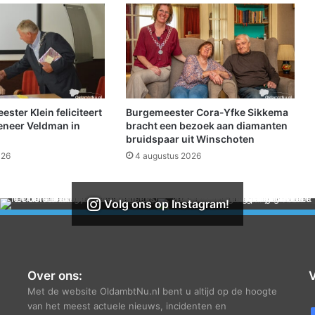
o
t
e
n
s
t
e
e
ter Klein feliciteert
Burgemeester Cora-Yfke Sikkema
d
eneer Veldman in
bracht een bezoek aan diamanten
s
bruidspaar uit Winschoten
m
026
4 augustus 2026
e
e
r
Volg ons op Instagram!
e
e
n
G
e
Over ons:
V
z
Met de website OldambtNu.nl bent u altijd op de hoogte
o
van het meest actuele nieuws, incidenten en
n