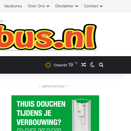
Vacatures
Over Ons
Disclaimer
Contact
ie -
℃
19
Willekeurig artikel
Switch skin
Zoeken
Oldambt
– advertenties –