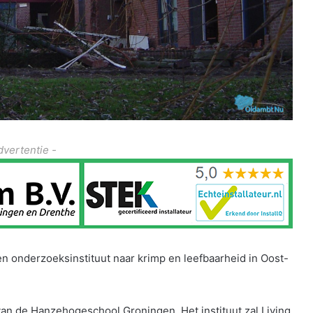
dvertentie -
en onderzoeksinstituut naar krimp en leefbaarheid in Oost-
an de Hanzehogeschool Groningen. Het instituut zal Living