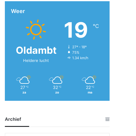
Weer
19
℃
Oldambt
27º - 18º
75%
1.34 km/h
Heldere lucht
27
32
22
℃
℃
℃
za
zo
ma
Archief