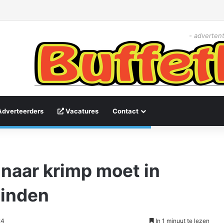
- advertent
Adverteerders
Vacatures
Contact
naar krimp moet in
vinden
24
In 1 minuut te lezen