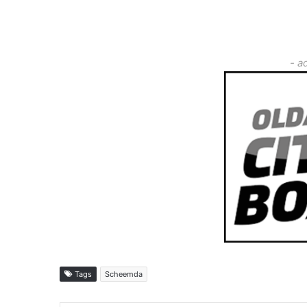
- a
Tags
Scheemda