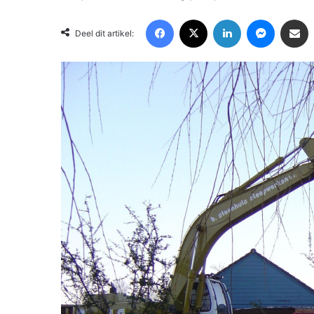
Facebook
X
LinkedIn
Messenger
Deel via Email
Deel dit artikel: