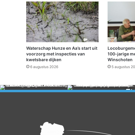
e
t
e
n
t
i
j
d
Waterschap Hunze en Aa’s start uit
Locoburgemees
e
voorzorg met inspecties van
100-jarige m
l
kwetsbare dijken
Winschoten
i
6 augustus 2026
5 augustus 2
j
k
s
t
o
p
p
e
n
,
d