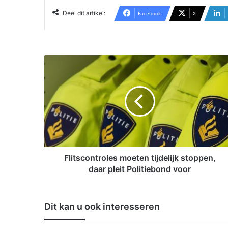
Deel dit artikel:
Facebook
X
F
l
i
t
s
c
o
n
t
r
Flitscontroles moeten tijdelijk stoppen,
o
daar pleit Politiebond voor
l
e
s
Dit kan u ook interesseren
m
o