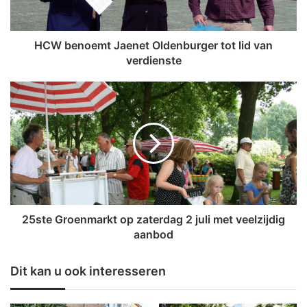
o
e
m
t
HCW benoemt Jaenet Oldenburger tot lid van
J
verdienste
a
e
2
n
5
e
s
t
t
O
e
l
G
d
r
e
o
n
e
b
n
25ste Groenmarkt op zaterdag 2 juli met veelzijdig
u
m
aanbod
r
a
g
r
Dit kan u ook interesseren
e
k
r
t
t
o