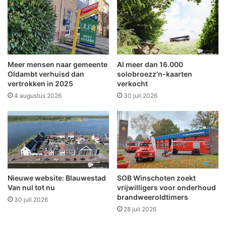
o
p
t
z
l
a
i
t
d
e
v
r
Meer mensen naar gemeente
Al meer dan 16.000
a
d
Oldambt verhuisd dan
solobroezz’n-kaarten
n
a
vertrokken in 2025
verkocht
v
g
4 augustus 2026
30 juli 2026
e
2
r
j
d
u
i
l
e
i
n
m
s
e
t
Nieuwe website: Blauwestad
SOB Winschoten zoekt
t
Van nul tot nu
vrijwilligers voor onderhoud
e
v
brandweeroldtimers
e
30 juli 2026
28 juli 2026
e
l