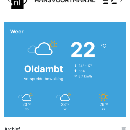
Weer
22
℃
Oldambt
24º - 17º
56%
8.7 km/h
Verspreide bewolking
23
23
26
℃
℃
℃
do
vr
za
Archief