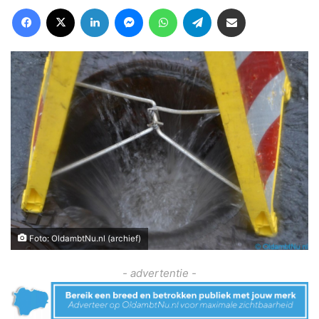
Facebook
X
LinkedIn
Messenger
WhatsApp
Telegram
Deel via Email
Foto: OldambtNu.nl (archief)
- advertentie -