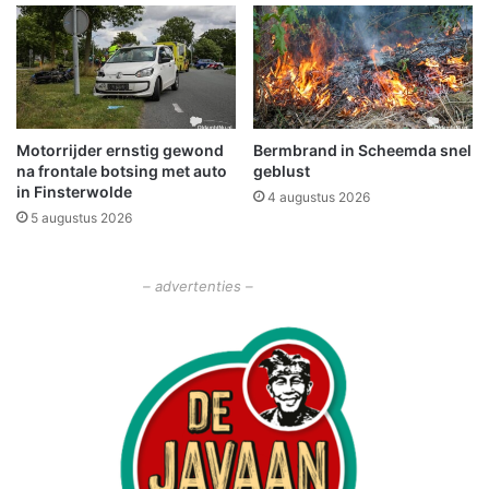
a
s
g
a
a
a
f
n
g
'
e
D
Motorrijder ernstig gewond
Bermbrand in Scheemda snel
s
e
na frontale botsing met auto
geblust
l
O
in Finsterwolde
o
4 augustus 2026
u
5 augustus 2026
t
d
e
e
n
G
– advertenties –
i
e
t
e
r
i
j
'