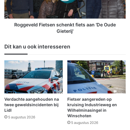
v
e
e
l
r
d
W
F
Roggeveld Fietsen schenkt fiets aan 'De Oude
i
i
Gieterij'
n
e
s
t
Dit kan u ook interesseren
c
s
h
e
o
n
t
s
e
c
r
h
d
e
i
n
e
k
Verdachte aangehouden na
Fietser aangereden op
p
t
twee geweldsincidenten bij
kruising Industrieweg en
z
f
Lidl
Wilhelminasingel in
o
Winschoten
i
5 augustus 2026
n
e
5 augustus 2026
d
t