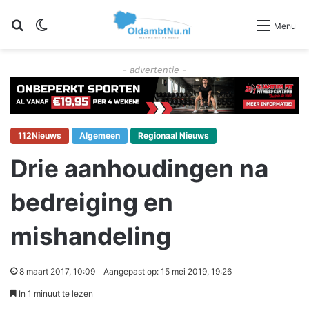
Zoeken
Switch skin
Menu
- advertentie -
112Nieuws
Algemeen
Regionaal Nieuws
Drie aanhoudingen na
bedreiging en
mishandeling
8 maart 2017, 10:09
Aangepast op: 15 mei 2019, 19:26
In 1 minuut te lezen