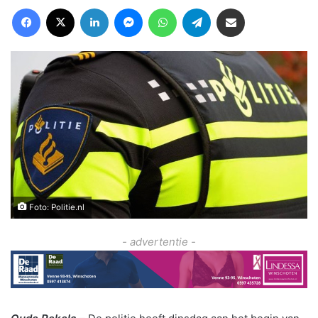
Facebook
X
LinkedIn
Messenger
WhatsApp
Telegram
Deel via Email
Foto: Politie.nl
- advertentie -