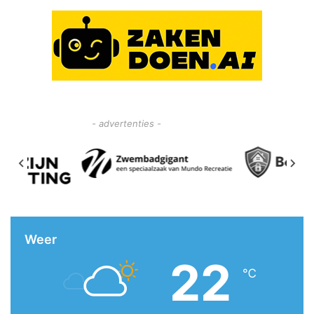
- advertenties -
Weer
22
℃