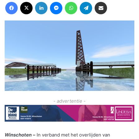
Facebook
X
LinkedIn
Messenger
WhatsApp
Telegram
Deel via Email
- advertentie -
Winschoten –
In verband met het overlijden van