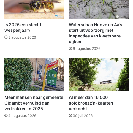
W
o
i
e
n
n
s
D
Is 2026 een slecht
Waterschap Hunze en Aa’s
c
e
wespenjaar?
start uit voorzorg met
h
K
inspecties van kwetsbare
8 augustus 2026
o
dijken
l
t
i
6 augustus 2026
e
n
n
k
w
e
e
r
e
1
r
8
v
/
Meer mensen naar gemeente
Al meer dan 16.000
a
1
Oldambt verhuisd dan
solobroezz’n-kaarten
n
9
vertrokken in 2025
verkocht
s
s
4 augustus 2026
30 juli 2026
t
t
a
a
r
r