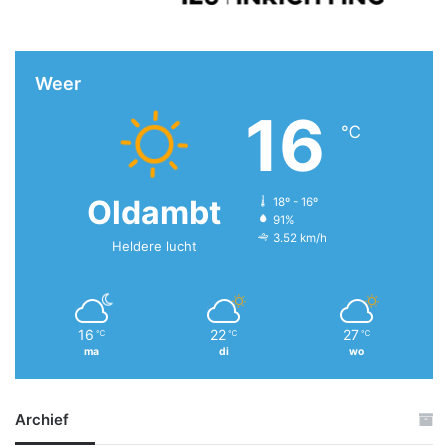
Weer
16
℃
Oldambt
18º - 16º
91%
3.52 km/h
Heldere lucht
16
22
27
℃
℃
℃
ma
di
wo
Archief