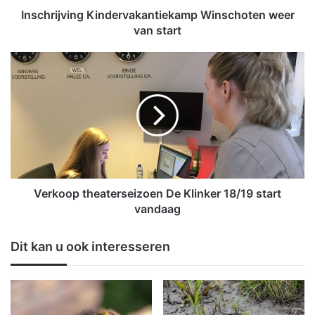
i
Inschrijving Kindervakantiekamp Winschoten weer
n
van start
g
K
V
i
e
n
r
d
k
e
o
r
o
v
p
a
t
k
h
a
e
Verkoop theaterseizoen De Klinker 18/19 start
n
a
vandaag
t
t
i
e
Dit kan u ook interesseren
e
r
k
s
a
e
m
i
p
z