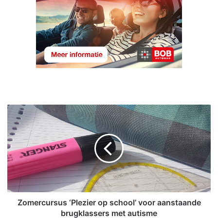
Z
o
m
e
r
c
u
r
s
u
Zomercursus ‘Plezier op school’ voor aanstaande
s
brugklassers met autisme