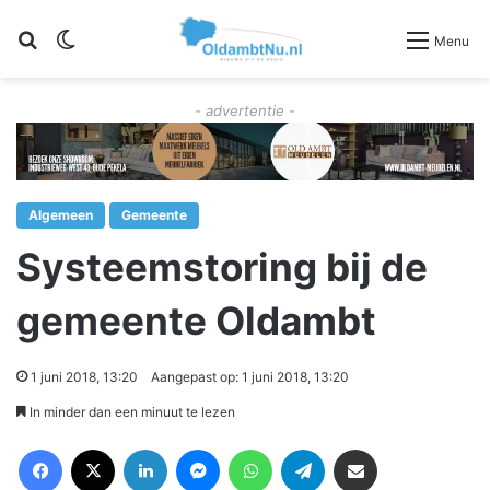
Zoeken
Switch skin
Menu
- advertentie -
Algemeen
Gemeente
Systeemstoring bij de
gemeente Oldambt
1 juni 2018, 13:20
Aangepast op: 1 juni 2018, 13:20
In minder dan een minuut te lezen
Facebook
X
LinkedIn
Messenger
WhatsApp
Telegram
Deel via Email