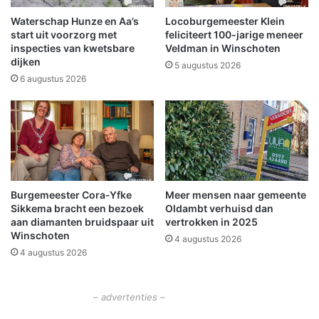
a
r
a
e
Waterschap Hunze en Aa’s
Locoburgemeester Klein
n
e
start uit voorzorg met
feliciteert 100-jarige meneer
s
n
inspecties van kwetsbare
Veldman in Winschoten
t
dijken
a
5 augustus 2026
a
w
6 augustus 2026
a
a
n
r
d
d
e
v
b
o
r
o
u
r
Burgemeester Cora-Yfke
Meer mensen naar gemeente
g
b
Sikkema bracht een bezoek
Oldambt verhuisd dan
k
r
aan diamanten bruidspaar uit
vertrokken in 2025
l
a
Winschoten
4 augustus 2026
a
n
4 augustus 2026
s
d
s
s
e
t
– advertenties –
r
o
s
f