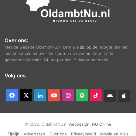
Over ons:
Met de website OldambtNu.nl bent u altijd op de hoogte van het
meest actuele nieuws, incidenten en evenementen in de
gemeente Oldambt. 24 uur per dag, 7 dagen per week.
Volg ons:
Facebook
X
LinkedIn
YouTube
Instagram
Spotify
TikTok
Android
App
app
Ap
© 2026, OldambtNu.nl
Webdesign:
HQ Online
Tijdlijn
Adverteren
Over ons
Privacybeleid
Missie en Visie