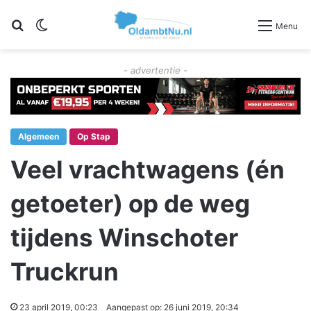
Zoeken
Switch skin
Menu
- advertentie -
Algemeen
Op Stap
Veel vrachtwagens (én
getoeter) op de weg
tijdens Winschoter
Truckrun
23 april 2019, 00:23
Aangepast op: 26 juni 2019, 20:34