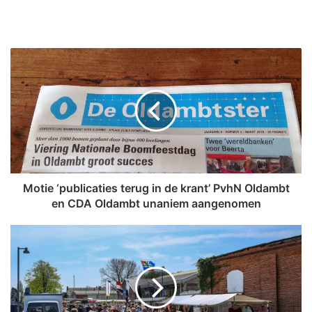
M
o
t
i
e
‘
p
u
b
l
Motie ‘publicaties terug in de krant’ PvhN Oldambt
i
en CDA Oldambt unaniem aangenomen
c
a
F
t
o
i
t
e
o
s
s
t
e