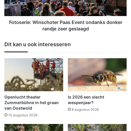
e
r
r
i
u
e
g
:
Fotoserie: Winschoter Paas Event ondanks donker
i
W
randje zeer geslaagd
n
i
d
n
Dit kan u ook interesseren
e
s
k
c
r
h
a
o
n
t
t
e
’
r
P
P
v
a
Openlucht theater
Is 2026 een slecht
h
a
Zummerbühne in het graan
wespenjaar?
N
s
van Oostwold
8 augustus 2026
O
E
10 augustus 2026
l
v
d
e