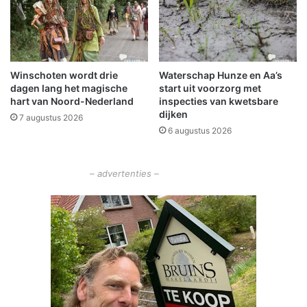
a
n
m
t
b
o
t
n
e
d
n
Winschoten wordt drie
Waterschap Hunze en Aa’s
a
dagen lang het magische
start uit voorzorg met
C
n
hart van Noord-Nederland
inspecties van kwetsbare
D
k
dijken
A
7 augustus 2026
s
6 augustus 2026
O
d
l
o
d
n
– advertenties –
a
k
m
e
b
r
t
r
u
a
n
n
a
d
n
j
i
e
e
z