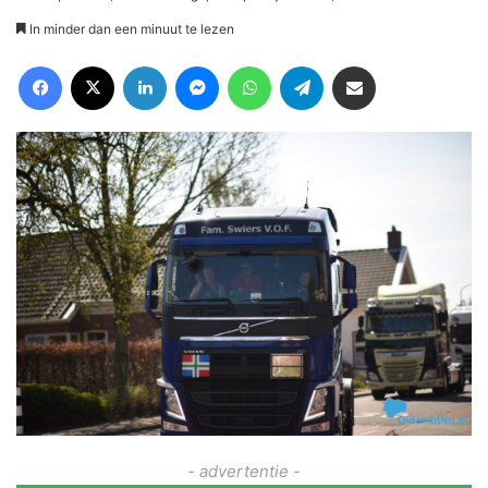
In minder dan een minuut te lezen
Facebook
X
LinkedIn
Messenger
WhatsApp
Telegram
Deel via Email
- advertentie -