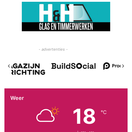
- advertenties -
Weer
18
℃