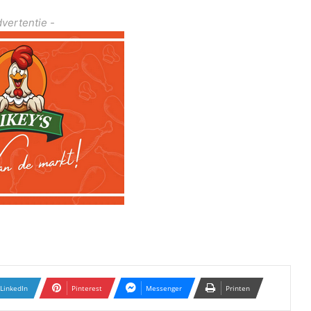
dvertentie -
LinkedIn
Pinterest
Messenger
Printen