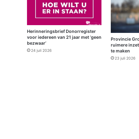
n
b
e
l
a
Herinneringsbrief Donorregister
n
voor iedereen van 21 jaar met ‘geen
Provincie Gro
d
bezwaar’
ruimere inze
t
te maken
24 juli 2026
i
23 juli 2026
n
s
l
o
o
t