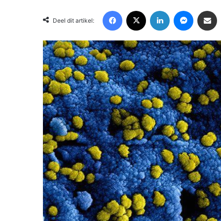
Facebook
X
LinkedIn
Messenger
Deel via Email
Deel dit artikel: