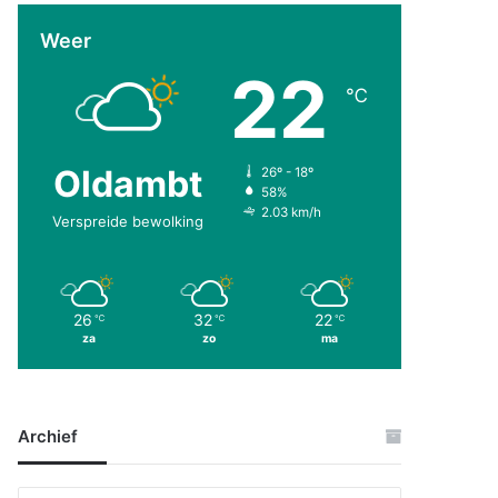
Weer
22
℃
Oldambt
26º - 18º
58%
2.03 km/h
Verspreide bewolking
26
32
22
℃
℃
℃
za
zo
ma
Archief