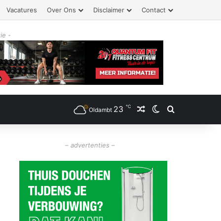
Vacatures
Over Ons
Disclaimer
Contact
ie -
℃
23
Willekeurig artikel
Switch skin
Zoeken
Oldambt
– advertenties –