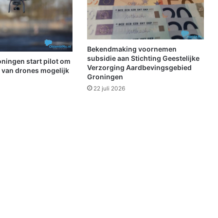
e
n
m
e
t
Bekendmaking voornemen
m
subsidie aan Stichting Geestelijke
ningen start pilot om
e
Verzorging Aardbevingsgebied
t van drones mogelijk
Groningen
e
r
22 juli 2026
d
a
n
1
0
0
p
e
r
s
o
n