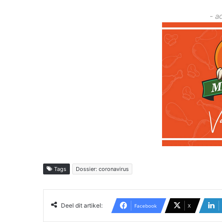
- a
Tags
Dossier: coronavirus
Deel dit artikel:
Facebook
X