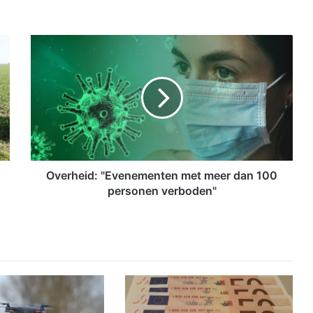
O
v
e
r
h
e
i
d
:
"
Overheid: "Evenementen met meer dan 100
E
personen verboden"
v
e
n
e
m
e
n
t