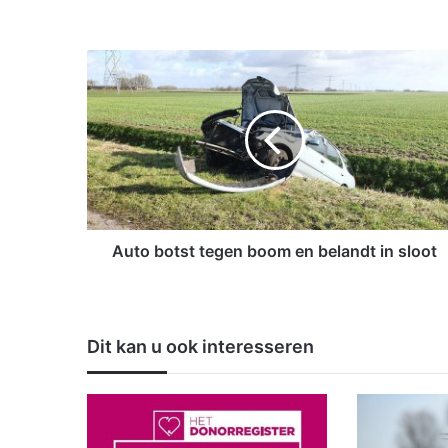
A
u
t
o
b
o
t
s
t
t
Auto botst tegen boom en belandt in sloot
e
g
e
n
Dit kan u ook interesseren
b
o
o
m
e