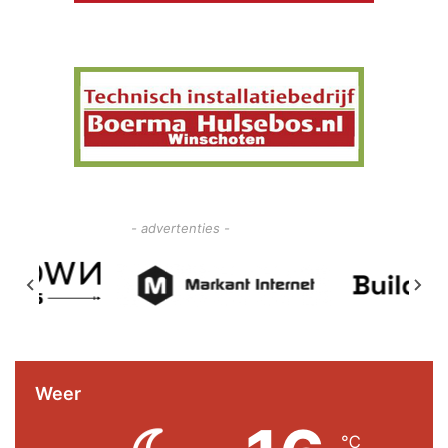
- advertenties -
Weer
℃