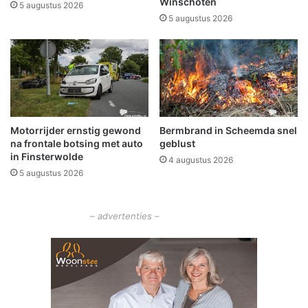
c
Winschoten
l
5 augustus 2026
o
H
5 augustus 2026
r
o
o
n
n
g
a
e
i
r
n
i
v
g
Motorrijder ernstig gewond
Bermbrand in Scheemda snel
o
e
na frontale botsing met auto
geblust
l
W
in Finsterwolde
l
4 augustus 2026
o
5 augustus 2026
e
l
g
f
a
– advertenties –
n
g
”