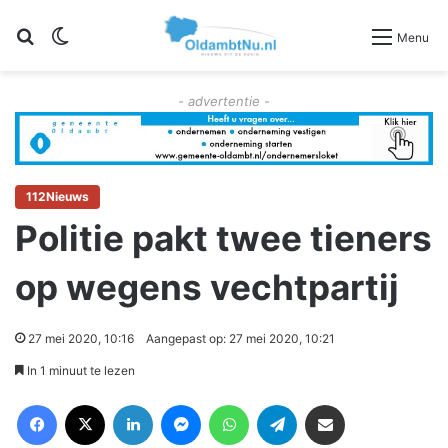
Zoeken
Switch skin
Menu
- advertentie -
112Nieuws
Politie pakt twee tieners
op wegens vechtpartij
27 mei 2020, 10:16
Aangepast op: 27 mei 2020, 10:21
In 1 minuut te lezen
Facebook
X
LinkedIn
Messenger
WhatsApp
Telegram
Deel via Email