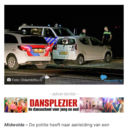
Foto: OldambtNu.nl
- advertentie -
Midwolda –
De politie heeft naar aanleiding van een