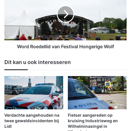
O
r
m
d
m
R
e
o
l
e
a
d
n
e
d
l
Word Roedellid van Festival Hongerige Wolf
e
l
r
i
Dit kan u ook interesseren
(
d
6
v
)
a
:
n
“
F
N
e
a
s
z
t
o
i
Verdachte aangehouden na
Fietser aangereden op
r
v
twee geweldsincidenten bij
kruising Industrieweg en
g
a
Lidl
Wilhelminasingel in