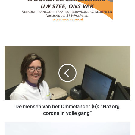
D
e
m
e
n
s
e
n
v
a
De mensen van het Ommelander (6): “Nazorg
n
corona in volle gang”
h
e
W
t
o