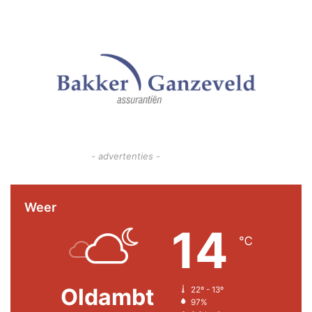
- advertenties -
Weer
14
℃
Oldambt
22º - 13º
97%