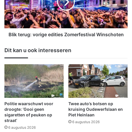
e
t
'
e
D
r
e
u
S
g
c
:
Blik terug: vorige edities Zomerfestival Winschoten
h
v
e
o
Dit kan u ook interesseren
u
r
v
i
e
g
l
e
l
e
o
d
p
i
e
t
r
i
Politie waarschuwt voor
Twee auto’s botsen op
'
e
droogte: ‘Gooi geen
kruising Oudewerfslaan en
s
s
sigaretten of peuken op
Piet Heinlaan
t
straat’
Z
6 augustus 2026
a
o
6 augustus 2026