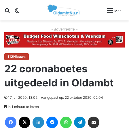
Zoeken
Switch skin
Menu
- advertentie -
112Nieuws
22 coronaboetes
uitgedeeld in Oldambt
17 juli 2020, 18:02
Aangepast op: 22 oktober 2020, 02:04
In 1 minuut te lezen
Facebook
X
LinkedIn
Messenger
WhatsApp
Telegram
Deel via Email