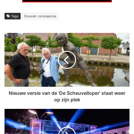
Tags
Dossier: coronavirus
N
i
e
u
w
e
v
e
r
s
Nieuwe versie van de 'De Scheuvelloper' staat weer
i
op zijn plek
e
v
B
a
l
n
i
d
k