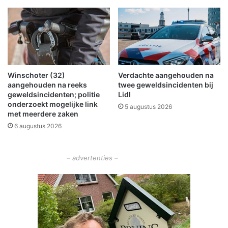
a
m
t
e
w
r
e
f
e
e
r
s
o
t
Winschoter (32)
Verdachte aangehouden na
p
i
aangehouden na reeks
twee geweldsincidenten bij
z
v
geweldsincidenten; politie
Lidl
i
a
onderzoekt mogelijke link
5 augustus 2026
j
l
met meerdere zaken
n
W
6 augustus 2026
p
i
l
n
e
s
– advertenties –
k
c
h
o
t
e
n