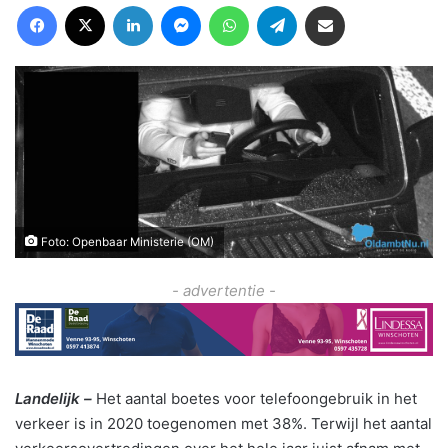
Facebook
X
LinkedIn
Messenger
WhatsApp
Telegram
Deel via Email
Foto: Openbaar Ministerie (OM)
- advertentie -
Landelijk –
Het aantal boetes voor telefoongebruik in het
verkeer is in 2020 toegenomen met 38%. Terwijl het aantal