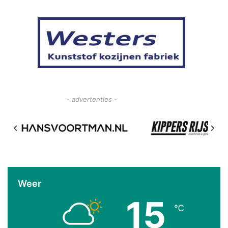
- advertenties -
Weer
15
℃