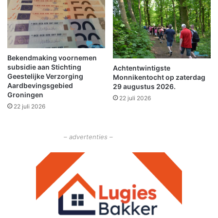
a
n
r
a
t
f
i
o
j
r
d
Bekendmaking voornemen
s
subsidie aan Stichting
Achtentwintigste
e
Geestelijke Verzorging
Monnikentocht op zaterdag
s
Aardbevingsgebied
29 augustus 2026.
n
Groningen
22 juli 2026
e
22 juli 2026
l
h
e
– advertenties –
i
d
s
o
v
e
r
s