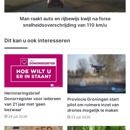
n
t
1
a
1
u
Man raakt auto en rijbewijs kwijt na forse
,
t
snelheidsoverschrijding van 110 km/u
6
o
%
e
Dit kan u ook interesseren
t
n
o
r
e
i
g
j
e
b
n
e
o
w
m
i
e
j
Herinneringsbrief
n
s
Donorregister voor iedereen
Provincie Groningen start
i
k
van 21 jaar met ‘geen
pilot om ruimere inzet van
n
bezwaar’
w
drones mogelijk te maken
2
i
24 juli 2026
23 juli 2026
j
j
a
t