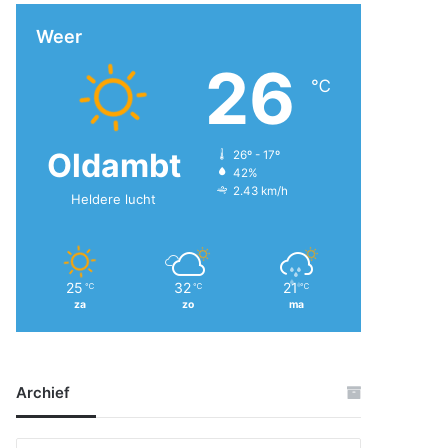
Weer
26
℃
Oldambt
26º - 17º
42%
2.43 km/h
Heldere lucht
25
32
21
℃
℃
℃
za
zo
ma
Archief