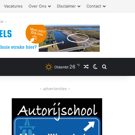
Vacatures
Over Ons
Disclaimer
Contact
ie -
℃
26
Willekeurig artikel
Switch skin
Zoeken
Oldambt
– advertenties –