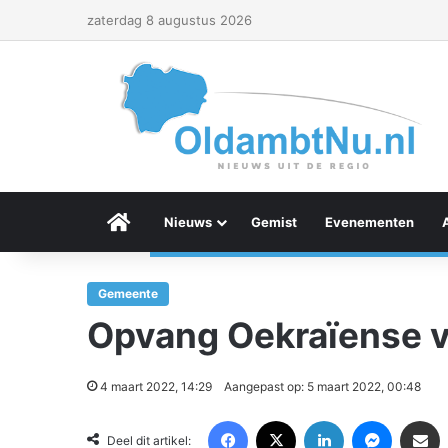
zaterdag 8 augustus 2026
Menu Item
Nieuws
Gemist
Evenementen
Gemeente
Opvang Oekraïense v
4 maart 2022, 14:29
Aangepast op: 5 maart 2022, 00:48
Facebook
X
LinkedIn
Messenger
Deel via Email
Deel dit artikel: