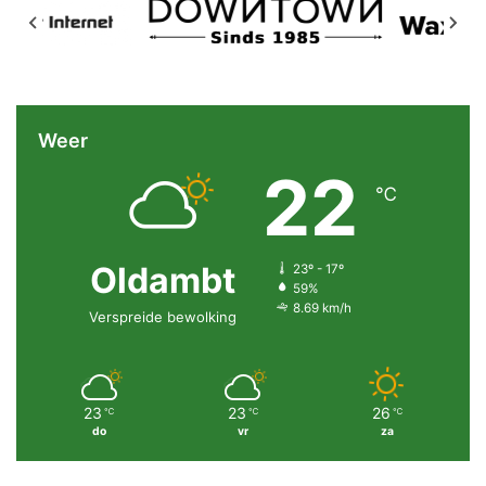
Weer
22
℃
Oldambt
23º - 17º
59%
8.69 km/h
Verspreide bewolking
23
23
26
℃
℃
℃
do
vr
za