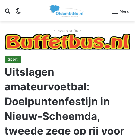
Zoeken
Switch skin
Menu
- advertentie -
Sport
Uitslagen
amateurvoetbal:
Doelpuntenfestijn in
Nieuw-Scheemda,
tweede zege op rij voor