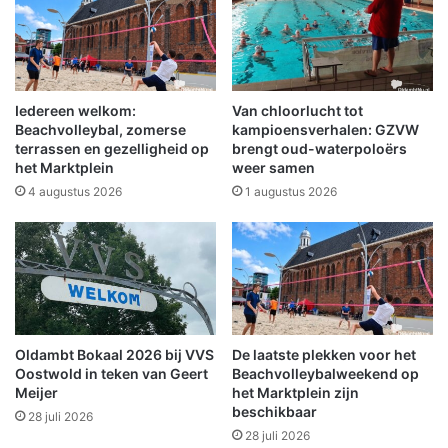
o
u
r
r
z
i
i
n
t
O
t
Iedereen welkom:
Van chloorlucht tot
o
e
Beachvolleybal, zomerse
kampioensverhalen: GZVW
s
r
terrassen en gezelligheid op
brengt oud-waterpoloërs
het Marktplein
weer samen
t
P
e
v
4 augustus 2026
1 augustus 2026
n
d
r
A
i
O
j
l
k
d
a
m
Oldambt Bokaal 2026 bij VVS
De laatste plekken voor het
b
Oostwold in teken van Geert
Beachvolleybalweekend op
t
Meijer
het Marktplein zijn
beschikbaar
28 juli 2026
28 juli 2026