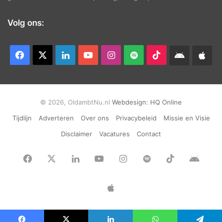
Volg ons:
Facebook
X
LinkedIn
YouTube
Instagram
Spotify
TikTok
Android
App
app
Ap
© 2026, OldambtNu.nl
Webdesign:
HQ Online
Tijdlijn
Adverteren
Over ons
Privacybeleid
Missie en Visie
Disclaimer
Vacatures
Contact
Facebook
X
LinkedIn
YouTube
Instagram
Spotify
TikTok
Andr
app
Apple
App