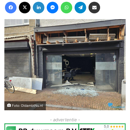
Facebook
X
LinkedIn
Messenger
WhatsApp
Telegram
Deel via Email
Foto: OldambtNu.nl
- advertentie -