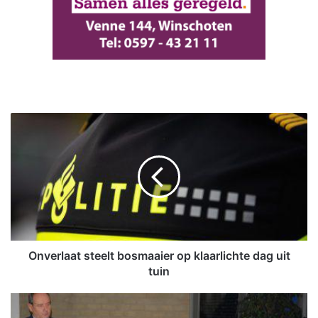
O
n
v
e
r
l
a
a
t
s
Onverlaat steelt bosmaaier op klaarlichte dag uit
t
tuin
e
e
S
l
t