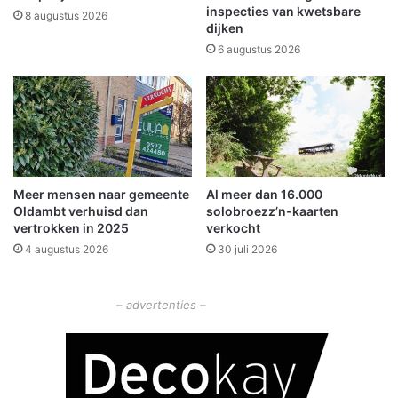
t
l
inspecties van kwetsbare
8 augustus 2026
e
dijken
b
d
r
6 augustus 2026
a
i
g
e
u
f
i
i
t
n
t
g
u
e
Meer mensen naar gemeente
Al meer dan 16.000
i
s
Oldambt verhuisd dan
solobroezz’n-kaarten
n
p
vertrokken in 2025
verkocht
r
4 augustus 2026
30 juli 2026
e
k
m
– advertenties –
e
t
d
e
g