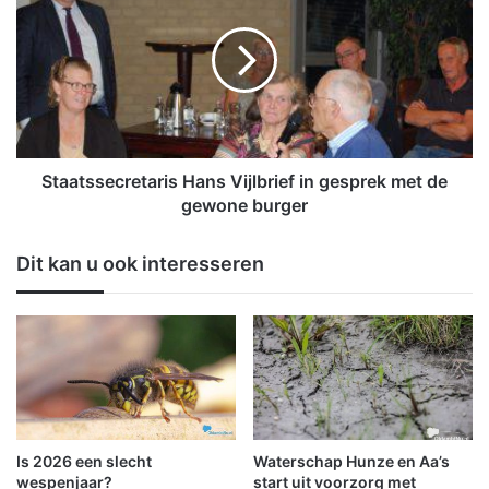
t
a
b
a
o
t
s
s
m
s
a
e
a
c
i
r
Staatssecretaris Hans Vijlbrief in gesprek met de
e
e
gewone burger
r
t
o
a
Dit kan u ook interesseren
p
r
k
i
l
s
a
H
a
a
r
n
l
s
i
V
c
i
Is 2026 een slecht
Waterschap Hunze en Aa’s
h
j
wespenjaar?
start uit voorzorg met