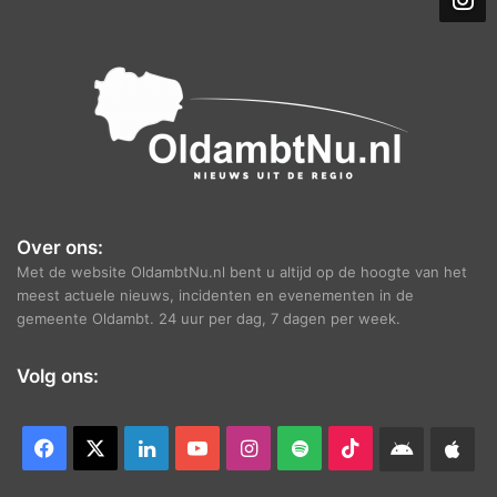
i
e
f
Over ons:
Met de website OldambtNu.nl bent u altijd op de hoogte van het
meest actuele nieuws, incidenten en evenementen in de
gemeente Oldambt. 24 uur per dag, 7 dagen per week.
Volg ons:
Facebook
X
LinkedIn
YouTube
Instagram
Spotify
TikTok
Android
App
app
Ap