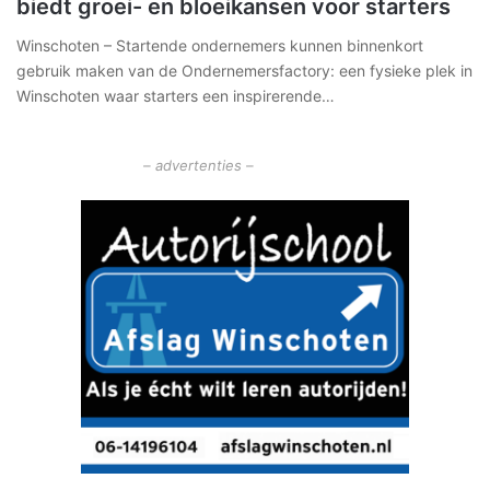
biedt groei- en bloeikansen voor starters
Winschoten – Startende ondernemers kunnen binnenkort
gebruik maken van de Ondernemersfactory: een fysieke plek in
Winschoten waar starters een inspirerende…
– advertenties –