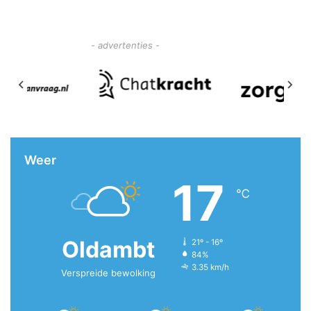
- advertenties -
Weer
17
℃
Oldambt
21º - 16º
84%
3.35 km/h
Verspreide bewolking