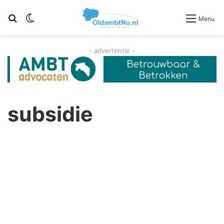
Zoeken
Switch skin
Menu
- advertentie -
subsidie