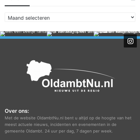
A
r
c
h
i
e
f
Over ons:
Met de website OldambtNu.nl bent u altijd op de hoogte van het
meest actuele nieuws, incidenten en evenementen in de
gemeente Oldambt. 24 uur per dag, 7 dagen per week.