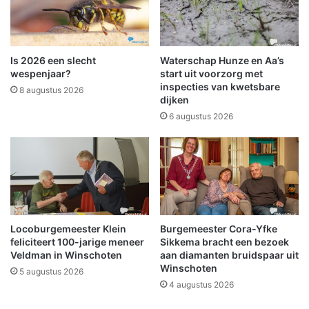
c
g
h
e
e
m
e
e
Is 2026 een slecht
Waterschap Hunze en Aa’s
m
e
wespenjaar?
start uit voorzorg met
d
n
inspecties van kwetsbare
8 augustus 2026
a
dijken
t
v
e
6 augustus 2026
a
n
n
g
w
a
e
a
g
n
e
A
v
k
Locoburgemeester Klein
Burgemeester Cora-Yfke
a
k
feliciteert 100-jarige meneer
Sikkema bracht een bezoek
n
o
Veldman in Winschoten
aan diamanten bruidspaar uit
d
o
Winschoten
5 augustus 2026
a
r
4 augustus 2026
l
d
i
v