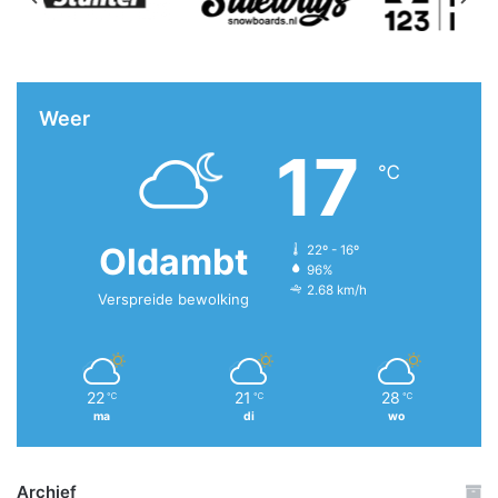
Weer
17
℃
Oldambt
22º - 16º
96%
2.68 km/h
Verspreide bewolking
22
21
28
℃
℃
℃
ma
di
wo
Archief