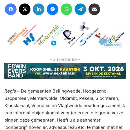
Facebook
X
LinkedIn
Messenger
WhatsApp
Telegram
Deel via Email
- advertentie -
Regio –
De gemeenten Bellingwedde, Hoogezand-
Sappemeer, Menterwolde, Oldambt, Pekela, Slochteren,
Stadskanaal, Veendam en Vlagtwedde houden gezamenlijk
een informatiebijeenkomst voor iedereen die grond verzet
binnen deze gemeenten. Heeft u als aannemer,
loonbedrijf, hovenier, adviesbureau etc. te maken met het