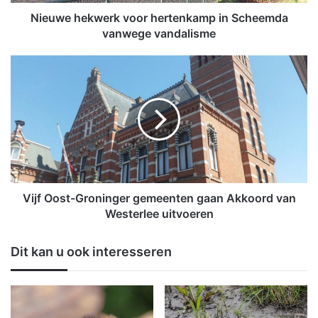
k
w
Nieuwe hekwerk voor hertenkamp in Scheemda
e
vanwege vandalisme
r
k
V
v
i
o
j
o
f
r
O
h
o
e
s
r
t
t
-
e
G
Vijf Oost-Groninger gemeenten gaan Akkoord van
n
r
Westerlee uitvoeren
k
o
a
n
Dit kan u ook interesseren
m
i
p
n
i
g
n
e
S
r