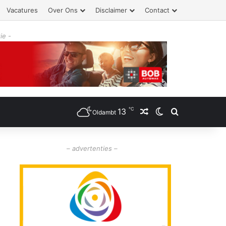
Vacatures
Over Ons
Disclaimer
Contact
ie -
℃
13
Willekeurig artikel
Switch skin
Zoeken
Oldambt
– advertenties –