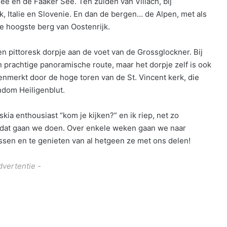
e en de Faaker See. Ten zuiden van Villach, bij
k, Italie en Slovenie. En dan de bergen… de Alpen, met als
e hoogste berg van Oostenrijk.
en pittoresk dorpje aan de voet van de Grossglockner. Bij
 prachtige panoramische route, maar het dorpje zelf is ook
enmerkt door de hoge toren van de St. Vincent kerk, die
ndom Heiligenblut.
a enthousiast “kom je kijken?” en ik riep, net zo
En dat gaan we doen. Over enkele weken gaan we naar
ussen en te genieten van al hetgeen ze met ons delen!
dvertentie -