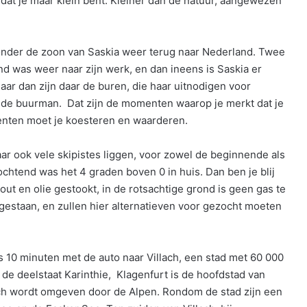
er dat je maar klein bent. Kleiner dan de natuur, aangewezen
onder de zoon van Saskia weer terug naar Nederland. Twee
was weer naar zijn werk, en dan ineens is Saskia er
. Maar dan zijn daar de buren, die haar uitnodigen voor
n de buurman. Dat zijn de momenten waarop je merkt dat je
ten moet je koesteren en waarderen.
aar ook vele skipistes liggen, voor zowel de beginnende als
chtend was het 4 graden boven 0 in huis. Dan ben je blij
ut en olie gestookt, in de rotsachtige grond is geen gas te
gestaan, en zullen hier alternatieven voor gezocht moeten
s 10 minuten met de auto naar Villach, een stad met 60 000
 de deelstaat Karinthie, Klagenfurt is de hoofdstad van
ach wordt omgeven door de Alpen. Rondom de stad zijn een