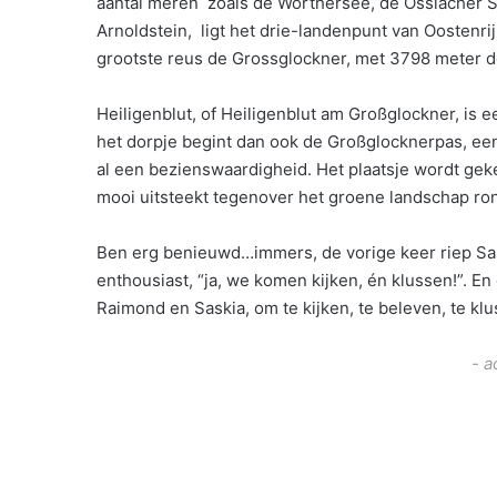
aantal meren zoals de Worthersee, de Ossiacher Se
Arnoldstein, ligt het drie-landenpunt van Oostenrij
grootste reus de Grossglockner, met 3798 meter d
Heiligenblut, of Heiligenblut am Großglockner, is e
het dorpje begint dan ook de Großglocknerpas, een
al een bezienswaardigheid. Het plaatsje wordt gek
mooi uitsteekt tegenover het groene landschap ro
Ben erg benieuwd…immers, de vorige keer riep Saski
enthousiast, “ja, we komen kijken, én klussen!”. 
Raimond en Saskia, om te kijken, te beleven, te kl
- a