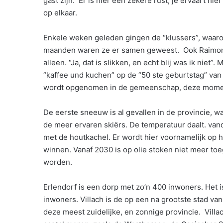
gast zijn. Er is hier een zekere rust, je ervaart hi
op elkaar.
Enkele weken geleden gingen de “klussers”, waar
maanden waren ze er samen geweest. Ook Raimond 
alleen. “Ja, dat is slikken, en echt blij was ik niet”
“kaffee und kuchen” op de “50 ste geburtstag” va
wordt opgenomen in de gemeenschap, deze momen
De eerste sneeuw is al gevallen in de provincie, w
de meer ervaren skiërs. De temperatuur daalt. vano
met de houtkachel. Er wordt hier voornamelijk op ho
winnen. Vanaf 2030 is op olie stoken niet meer toe
worden.
Erlendorf is een dorp met zo’n 400 inwoners. Het i
inwoners. Villach is de op een na grootste stad van
deze meest zuidelijke, en zonnige provincie. Vill