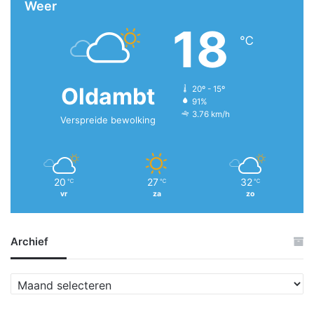
Weer
18
℃
Oldambt
20º - 15º
91%
3.76 km/h
Verspreide bewolking
20
27
32
℃
℃
℃
vr
za
zo
Archief
A
r
c