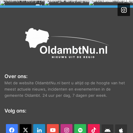
h
i
e
f
Over ons:
Met de website OldambtNu.nl bent u altijd op de hoogte van het
meest actuele nieuws, incidenten en evenementen in de
gemeente Oldambt. 24 uur per dag, 7 dagen per week.
Volg ons:
Facebook
X
LinkedIn
YouTube
Instagram
Spotify
TikTok
Android
App