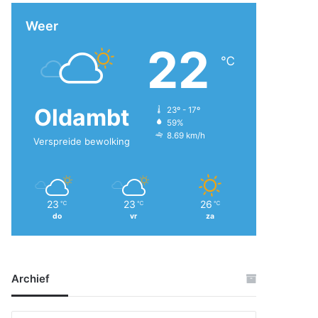
Weer
22
℃
Oldambt
23º - 17º
59%
8.69 km/h
Verspreide bewolking
23
23
26
℃
℃
℃
do
vr
za
Archief