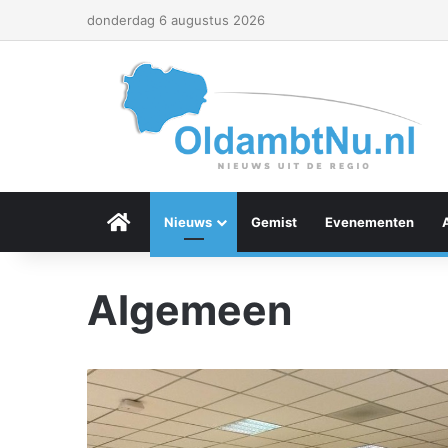
donderdag 6 augustus 2026
Menu Item
Nieuws
Gemist
Evenementen
Algemeen
A
l
l
e