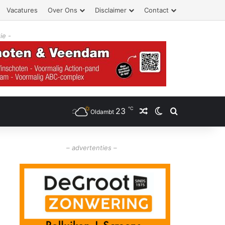
Vacatures
Over Ons
Disclaimer
Contact
ie -
℃
23
Willekeurig artikel
Switch skin
Zoeken
Oldambt
– advertenties –